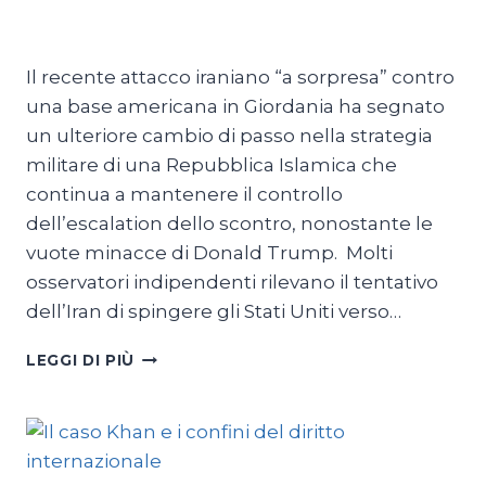
Di
Mario Lombardo
30 Luglio 2026
Il recente attacco iraniano “a sorpresa” contro
una base americana in Giordania ha segnato
un ulteriore cambio di passo nella strategia
militare di una Repubblica Islamica che
continua a mantenere il controllo
dell’escalation dello scontro, nonostante le
vuote minacce di Donald Trump. Molti
osservatori indipendenti rilevano il tentativo
dell’Iran di spingere gli Stati Uniti verso…
L’IRAN
LEGGI DI PIÙ
E
IL
VICOLO
CIECO
AMERICANO