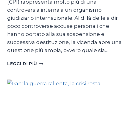
(CPI) rappresenta molto più di una
controversia interna a un organismo
giudiziario internazionale. Al di là delle a dir
poco controverse accuse personali che
hanno portato alla sua sospensione e
successiva destituzione, la vicenda apre una
questione più ampia, ovvero quale sia…
IL
LEGGI DI PIÙ
CASO
KHAN
E
I
CONFINI
DEL
DIRITTO
INTERNAZIONALE