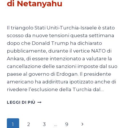
di Netanyahu
Di
Michele Paris
9 Luglio 2026
Il triangolo Stati Uniti-Turchia-Israele è stato
scosso da nuove tensioni questa settimana
dopo che Donald Trump ha dichiarato
pubblicamente, durante il vertice NATO di
Ankara, di essere intenzionato a valutare la
cancellazione delle sanzioni imposte dal suo
paese al governo di Erdogan. Il presidente
americano ha addirittura ipotizzato anche di
rivedere l’esclusione della Turchia dal…
TURCHIA,
LEGGI DI PIÙ
GLI
F-
35
Navigazione
Pagina
1
2
3
…
9
E