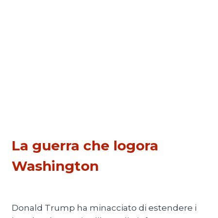
NON
È
SOLO
DEI
DAZI
ESTERI
La guerra che logora
Washington
Di
Mario Lombardo
16 Luglio 2026
Donald Trump ha minacciato di estendere i