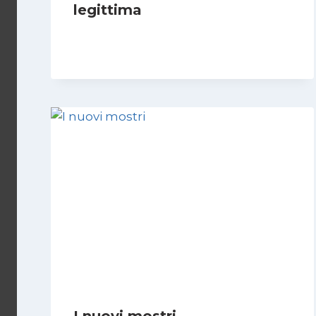
legittima
Di
Giovanna Musilli
21 Luglio 2026