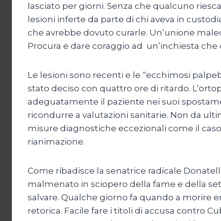
lasciato per giorni. Senza che qualcuno riesc
lesioni inferte da parte di chi aveva in cust
che avrebbe dovuto curarle. Un’unione maledet
Procura e dare coraggio ad un’inchiesta che corr
Le lesioni sono recenti e le “ecchimosi palpe
stato deciso con quattro ore di ritardo. L’orto
adeguatamente il paziente nei suoi spostamenti
ricondurre a valutazioni sanitarie. Non da ult
misure diagnostiche eccezionali come il caso
rianimazione.
Come ribadisce la senatrice radicale Donatel
malmenato in sciopero della fame e della sete
salvare. Qualche giorno fa quando a morire er
retorica. Facile fare i titoli di accusa contro 