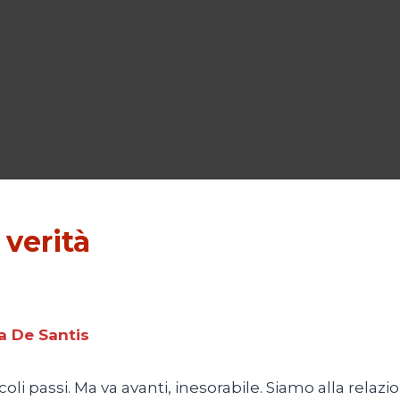
 verità
a De Santis
li passi. Ma va avanti, inesorabile. Siamo alla relazio