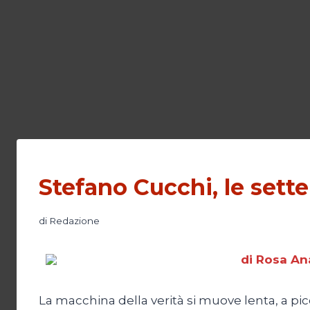
Stefano Cucchi, le sette
di
Redazione
di Rosa An
La macchina della verità si muove lenta, a picco