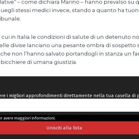
ative” – come dichiara Marino – hanno prevalso su que
quegli stessi medici invece, stando a quanto ha tuon
ibunale.
 cui in Italia le condizioni di salute di un detenuto
delle divise lanciano una pesante ombra di sospetto s
he non l’hanno salvato portandogli in stanza un fam
bicchiere di umana giustizia.
vere i migliori approfondimenti direttamente nella tua casella di 
r avere maggiori informazioni.