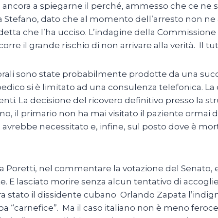
a ancora a spiegarne il perché, ammesso che ce ne si
odia Stefano, dato che al momento dell’arresto non n
ta che l’ha ucciso. L’indagine della Commissione d’
e il grande rischio di non arrivare alla verità. Il tutt
brali sono state probabilmente prodotte da una succus
pedico si è limitato ad una consulenza telefonica. La 
. La decisione del ricovero definitivo presso la stru
imo, il primario non ha mai visitato il paziente ormai
 avrebbe necessitato e, infine, sul posto dove è mo
la Poretti, nel commentare la votazione del Senato, 
. E lasciato morire senza alcun tentativo di accoglie
a stato il dissidente cubano Orlando Zapata l’indigna
Cuba “carnefice”. Ma il caso italiano non è meno feroce