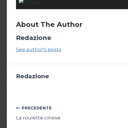
About The Author
Redazione
See author's posts
Redazione
Navigazione
PRECEDENTE
La roulette cinese
articoli