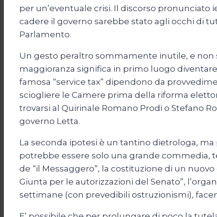
per un’eventuale crisi. Il discorso pronunciato 
cadere il governo sarebbe stato agli occhi di tut
Parlamento.
Un gesto peraltro sommamente inutile, e non so
maggioranza significa in primo luogo diventare 
famosa “service tax” dipendono da provvedimenti
sciogliere le Camere prima della riforma eletto
trovarsi al Quirinale Romano Prodi o Stefano Ro
governo Letta.
La seconda ipotesi è un tantino dietrologa, m
potrebbe essere solo una grande commedia, tesa,
de “il Messaggero”, la costituzione di un nuov
Giunta per le autorizzazioni del Senato”, l’orga
settimane (con prevedibili ostruzionismi), facend
E’ possibile che per prolungare di poco la tute