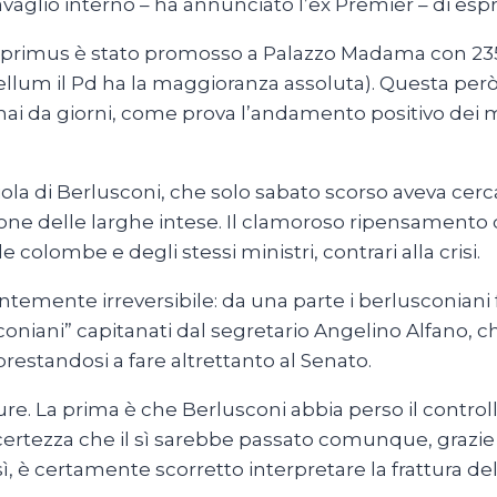
vaglio interno – ha annunciato l’ex Premier – di esp
tta primus è stato promosso a Palazzo Madama con 235
rcellum il Pd ha la maggioranza assoluta). Questa pe
rmai da giorni, come prova l’andamento positivo dei 
priola di Berlusconi, che solo sabato scorso aveva cerca
ione delle larghe intese. Il clamoroso ripensamento 
 colombe e degli stessi ministri, contrari alla crisi.
temente irreversibile: da una parte i berlusconian
usconiani” capitanati dal segretario Angelino Alfano,
standosi a fare altrettanto al Senato.
re. La prima è che Berlusconi abbia perso il controllo
certezza che il sì sarebbe passato comunque, grazie ai
 è certamente scorretto interpretare la frattura del