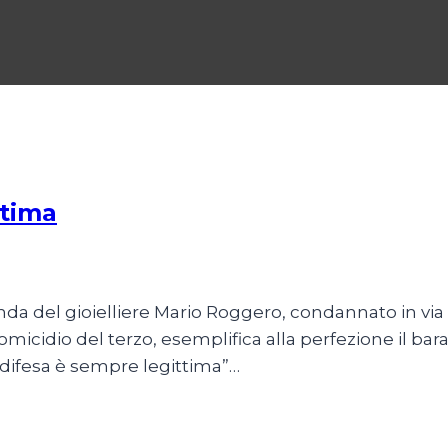
ttima
 2026
da del gioielliere Mario Roggero, condannato in via d
 omicidio del terzo, esemplifica alla perfezione il bar
a difesa è sempre legittima”…