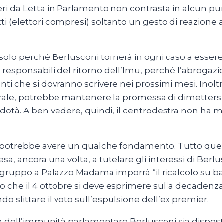
ieri da Letta in Parlamento non contrasta in alcun pun
ti (elettori compresi) soltanto un gesto di reazione a
lo perché Berlusconi tornerà in ogni caso a essere
responsabili del ritorno dell’Imu, perché l’abrogazi
 che si dovranno scrivere nei prossimi mesi. Inoltre
rale, potrebbe mantenere la promessa di dimettersi, e
dotà. A ben vedere, quindi, il centrodestra non ha ma
a potrebbe avere un qualche fondamento. Tutto quel
 ancora una volta, a tutelare gli interessi di Berl
o gruppo a Palazzo Madama imporrà “il ricalcolo su 
no che il 4 ottobre si deve esprimere sulla decadenz
o slittare il voto sull’espulsione dell’ex premier.
la dell’immunità parlamentare Berlusconi sia dispos