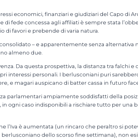
ressi economici, finanziari e giudiziari del Capo di Ar
ne di fede concessa agli affiliati è sempre stata l’ob
di favori e prebende di varia natura.
consolidato – e apparentemente senza alternativa nel
sono almeno due.
ivenza. Da questa prospettiva, la distanza tra falchi e
ri interessi personali. I berlusconiani puri sarebber
re, e magari auspicano di batter cassa in futuro face
lenza parlamentari ampiamente soddisfatti della posiz
ti, in ogni caso indisponibili a rischiare tutto per una
che l’Iva è aumentata (un rincaro che peraltro si pot
 berlusconiano dello scorso fine settimana), non esi