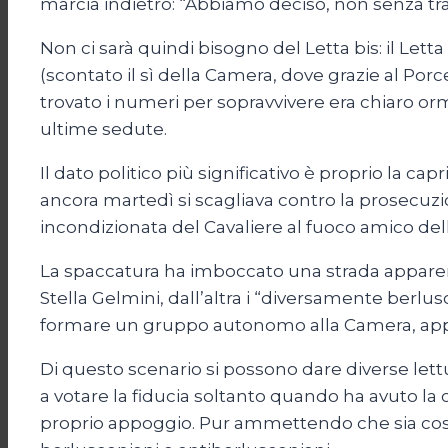
marcia indietro: “Abbiamo deciso, non senza tra
Non ci sarà quindi bisogno del Letta bis: il Le
(scontato il sì della Camera, dove grazie al Po
trovato i numeri per sopravvivere era chiaro o
ultime sedute.
Il dato politico più significativo è proprio la ca
ancora martedì si scagliava contro la prosecuz
incondizionata del Cavaliere al fuoco amico delle
La spaccatura ha imboccato una strada apparen
Stella Gelmini, dall’altra i “diversamente berl
formare un gruppo autonomo alla Camera, appre
Di questo scenario si possono dare diverse lettu
a votare la fiducia soltanto quando ha avuto la 
proprio appoggio. Pur ammettendo che sia così,