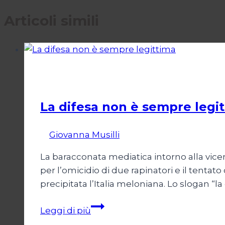
Articoli simili
Politica
La difesa non è sempre legi
Di
Giovanna Musilli
21 Luglio 2026
25 Luglio
La baracconata mediatica intorno alla vicen
per l’omicidio di due rapinatori e il tentato
precipitata l’Italia meloniana. Lo slogan “l
La
Leggi di più
difesa