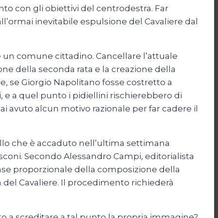
to con gli obiettivi del centrodestra. Far
ll’ormai inevitabile espulsione del Cavaliere dal
 un comune cittadino. Cancellare l’attuale
one della seconda rata e la creazione della
, se Giorgio Napolitano fosse costretto a
 a quel punto i pidiellini rischierebbero di
i avuto alcun motivo razionale per far cadere il
lo che è accaduto nell’ultima settimana
usconi. Secondo Alessandro Campi, editorialista
base proporzionale della composizione della
a del Cavaliere. Il procedimento richiederà
to a screditare a tal punto la propria immagine?