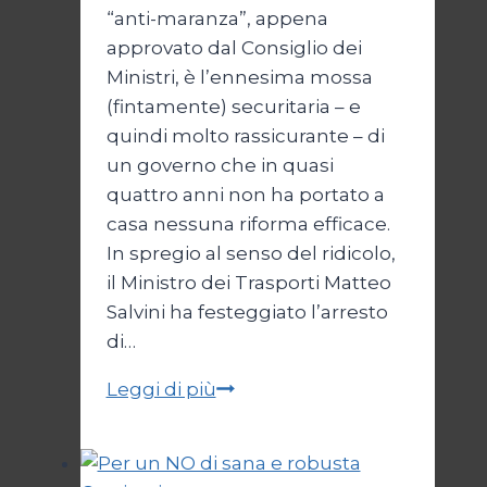
“anti-maranza”, appena
approvato dal Consiglio dei
Ministri, è l’ennesima mossa
(fintamente) securitaria – e
quindi molto rassicurante – di
un governo che in quasi
quattro anni non ha portato a
casa nessuna riforma efficace.
In spregio al senso del ridicolo,
il Ministro dei Trasporti Matteo
Salvini ha festeggiato l’arresto
di…
La
Leggi di più
giustizia
della
destra