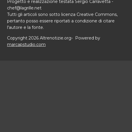
Progetto e realizzazione testata Sergio Carravetta -
chef@lagrille.net
Tutti gli articoli sono sotto licenza Creative Commons,
pertanto posso essere riportati a condizione di citare
l'autore e la fonte.
Copyright 2026 Altrenotizie.org- Powered by
marcapstudio.com
Home
Chi siamo
Alterna
Speciali
menu
Il terrorismo contro Cuba
figlio
Usa 2016
Le libertà digitali
La pena di morte
Editoriali
Contatti