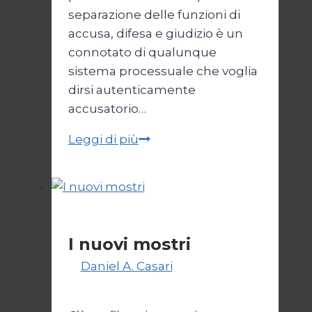
separazione delle funzioni di
accusa, difesa e giudizio è un
connotato di qualunque
sistema processuale che voglia
dirsi autenticamente
accusatorio…
Per
Leggi di più
un
NO
di
sana
Politica
e
I nuovi mostri
robusta
Di
Daniel A. Casari
28 Giugno
Costituzione
2026
2 Luglio 2026