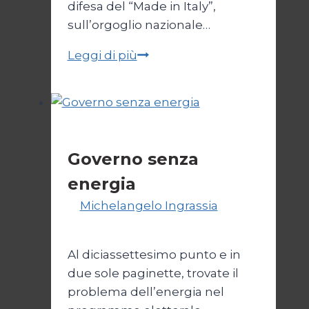
difesa del “Made in Italy”,
sull’orgoglio nazionale…
Melonismo,
Leggi di più
la
svendita
dell’Italia
Politica
Governo senza
energia
Di
Michelangelo Ingrassia
8
Novembre 2022
Al diciassettesimo punto e in
due sole paginette, trovate il
problema dell’energia nel