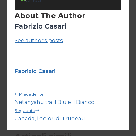
About The Author
Fabrizio Casari
See author's posts
Fabrizio Casari
Navigazione
Precedente
Netanyahu tra il Blu e il Bianco
articoli
Seguente
Canada, i dolori di Trudeau