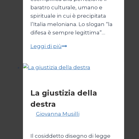
baratro culturale, umano e
spirituale in cui è precipitata
l’Italia meloniana. Lo slogan “la
difesa è sempre legittima”…
La
Leggi di più
difesa
non
è
sempre
Politica
legittima
La giustizia della
destra
Di
Giovanna Musilli
30 Luglio
2026
3 Agosto 2026
Il cosiddetto disegno di legge