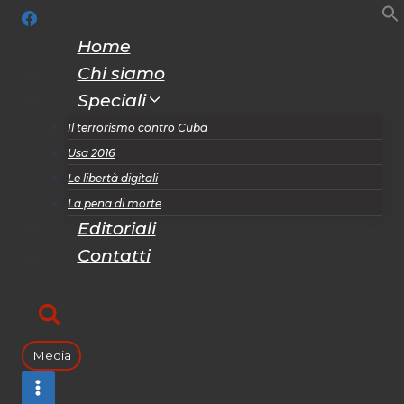
Salta
al
Home
contenuto
Chi siamo
Speciali
Il terrorismo contro Cuba
Usa 2016
Le libertà digitali
La pena di morte
Editoriali
Contatti
Media