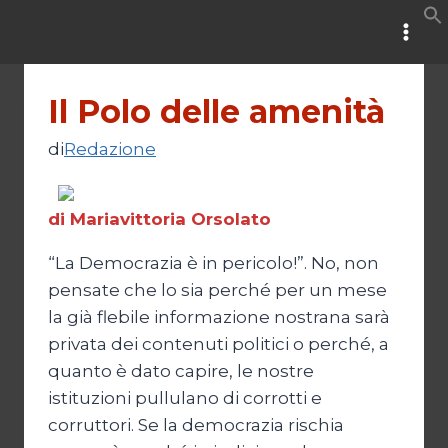
Salta
al
contenuto
Il Polo delle amenità
di
Redazione
di Mariavittoria Orsolato
“La Democrazia è in pericolo!”. No, non
pensate che lo sia perché per un mese
la già flebile informazione nostrana sarà
privata dei contenuti politici o perché, a
quanto è dato capire, le nostre
istituzioni pullulano di corrotti e
corruttori. Se la democrazia rischia