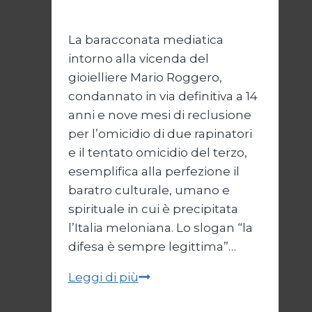
2026
25 Luglio 2026
La baracconata mediatica
intorno alla vicenda del
gioielliere Mario Roggero,
condannato in via definitiva a 14
anni e nove mesi di reclusione
per l’omicidio di due rapinatori
e il tentato omicidio del terzo,
esemplifica alla perfezione il
baratro culturale, umano e
spirituale in cui è precipitata
l’Italia meloniana. Lo slogan “la
difesa è sempre legittima”…
La
Leggi di più
difesa