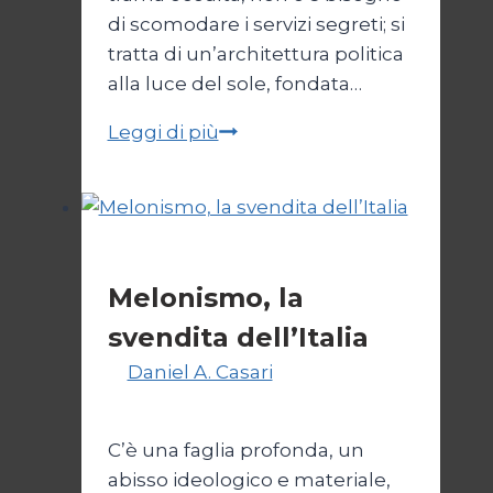
di scomodare i servizi segreti; si
tratta di un’architettura politica
alla luce del sole, fondata…
I
Leggi di più
nuovi
mostri
Politica
Melonismo, la
svendita dell’Italia
Di
Daniel A. Casari
9 Luglio
2026
14 Luglio 2026
C’è una faglia profonda, un
abisso ideologico e materiale,