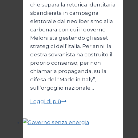
che separa la retorica identitaria
sbandierata in campagna
elettorale dal neoliberismo alla
carbonara con cui il governo
Meloni sta gestendo gli asset
strategici dell’Italia. Per anni, la
destra sovranista ha costruito il
proprio consenso, per non
chiamarla propaganda, sulla
difesa del “Made in Italy”,
sull’orgoglio nazionale…
Melonismo,
Leggi di più
la
svendita
dell’Italia
Politica