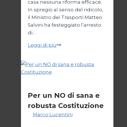
casa nessuna riforma efficace.
In spregio al senso del ridicolo,
il Ministro dei Trasporti Matteo
Salvini ha festeggiato l’arresto
di…
La
Leggi di più
giustizia
della
destra
Politica
Per un NO di sana e
robusta Costituzione
Di
Marco Lucentini
1 Marzo
2026
4 Marzo 2026