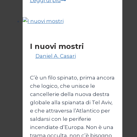
Leggi di più
un
NO
di
sana
Politica
e
I nuovi mostri
robusta
Di
Daniel A. Casari
28 Giugno
Costituzione
2026
2 Luglio 2026
C’è un filo spinato, prima ancora
che logico, che unisce le
cancellerie della nuova destra
globale alla spianata di Tel Aviv,
e che attraversa l’Atlantico per
saldarsi con le periferie
incendiate d’Europa. Non è una
trama occulta, non c’è bisogno