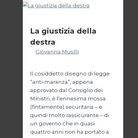
non
è
sempre
Politica
legittima
La giustizia della
destra
Di
Giovanna Musilli
30 Luglio
2026
3 Agosto 2026
Il cosiddetto disegno di legge
“anti-maranza”, appena
approvato dal Consiglio dei
Ministri, è l’ennesima mossa
(fintamente) securitaria – e
quindi molto rassicurante – di
un governo che in quasi
quattro anni non ha portato a