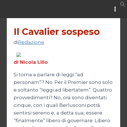
Salta
al
contenuto
Il Cavalier sospeso
di
Redazione
di Nicola Lillo
Si torna a parlare di leggi “ad
personam”? No. Per il Premier sono solo
e soltanto “leggi ad libertatem”. Quattro
provvedimenti? No, ora sono diventati
cinque, con i quali Berlusconi potrà
sentirsi sereno e, a detta sua, essere
“finalmente” libero di governare. Libero