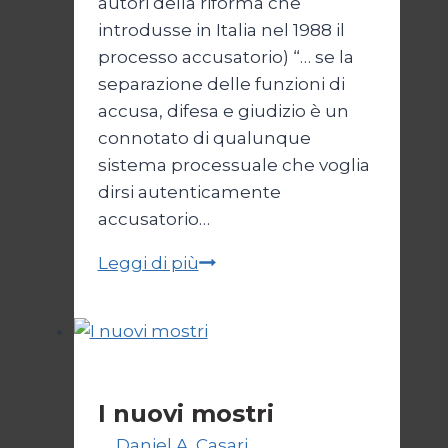
autori della riforma che
introdusse in Italia nel 1988 il
processo accusatorio) “… se la
separazione delle funzioni di
accusa, difesa e giudizio è un
connotato di qualunque
sistema processuale che voglia
dirsi autenticamente
accusatorio…
Per
Leggi di più
un
NO
di
sana
Politica
e
I nuovi mostri
robusta
Di
Daniel A. Casari
28 Giugno