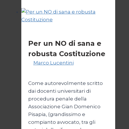
della
destra
Politica
Per un NO di sana e
robusta Costituzione
Di
Marco Lucentini
1 Marzo
2026
4 Marzo 2026
Come autorevolmente scritto
dai docenti universitari di
procedura penale della
Associazione Gian Domenico
Pisapia, (grandissimo e
compianto avvocato, tra gli