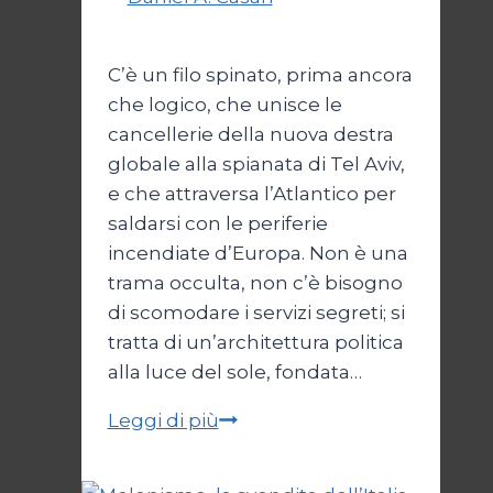
Costituzione
2026
2 Luglio 2026
C’è un filo spinato, prima ancora
che logico, che unisce le
cancellerie della nuova destra
globale alla spianata di Tel Aviv,
e che attraversa l’Atlantico per
saldarsi con le periferie
incendiate d’Europa. Non è una
trama occulta, non c’è bisogno
di scomodare i servizi segreti; si
tratta di un’architettura politica
alla luce del sole, fondata…
I
Leggi di più
nuovi
mostri