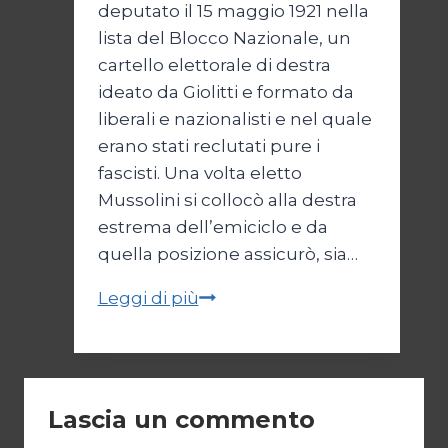
deputato il 15 maggio 1921 nella
lista del Blocco Nazionale, un
cartello elettorale di destra
ideato da Giolitti e formato da
liberali e nazionalisti e nel quale
erano stati reclutati pure i
fascisti. Una volta eletto
Mussolini si collocò alla destra
estrema dell’emiciclo e da
quella posizione assicurò, sia…
Il
Leggi di più
centro
destra
di
Mussolini
Lascia un commento