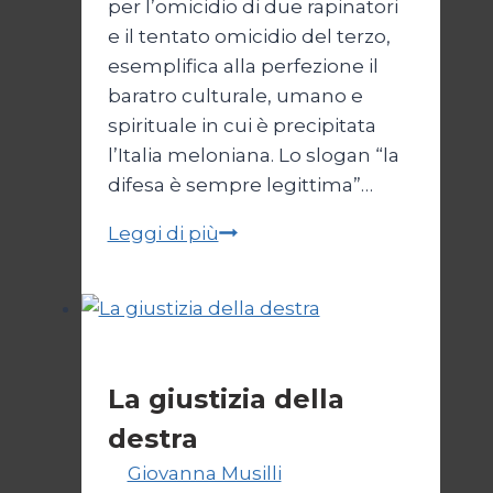
per l’omicidio di due rapinatori
e il tentato omicidio del terzo,
esemplifica alla perfezione il
baratro culturale, umano e
spirituale in cui è precipitata
l’Italia meloniana. Lo slogan “la
difesa è sempre legittima”…
La
Leggi di più
difesa
non
è
sempre
Politica
legittima
La giustizia della
destra
Di
Giovanna Musilli
30 Luglio