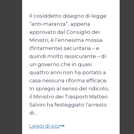
2026
3 Agosto 2026
Il cosiddetto disegno di legge
“anti-maranza”, appena
approvato dal Consiglio dei
Ministri, è l’ennesima mossa
(fintamente) securitaria – e
quindi molto rassicurante – di
un governo che in quasi
quattro anni non ha portato a
casa nessuna riforma efficace.
In spregio al senso del ridicolo,
il Ministro dei Trasporti Matteo
Salvini ha festeggiato l’arresto
di…
La
Leggi di più
giustizia