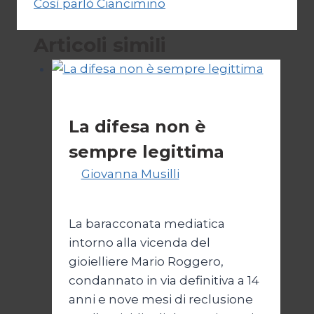
Così parlò Ciancimino
Articoli simili
Politica
La difesa non è
sempre legittima
Di
Giovanna Musilli
21 Luglio
2026
25 Luglio 2026
La baracconata mediatica
intorno alla vicenda del
gioielliere Mario Roggero,
condannato in via definitiva a 14
anni e nove mesi di reclusione