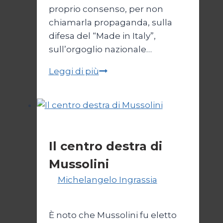
proprio consenso, per non
chiamarla propaganda, sulla
difesa del “Made in Italy”,
sull’orgoglio nazionale…
Melonismo,
Leggi di più
la
svendita
dell’Italia
Politica
Il centro destra di
Mussolini
Di
Michelangelo Ingrassia
30
Ottobre 2022
È noto che Mussolini fu eletto