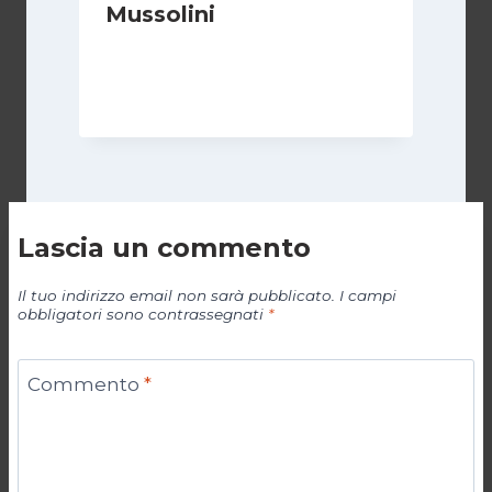
Mussolini
Di
Michelangelo Ingrassia
30 Ottobre 2022
Lascia un commento
Il tuo indirizzo email non sarà pubblicato.
I campi
obbligatori sono contrassegnati
*
Commento
*