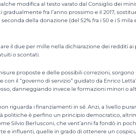
lche modifica al testo varato dal Consiglio dei mini
 gradualmente fra l’anno prossimo e il 2017, sostitue
li a seconda della donazione (del 52% fra i 50 e i 5 mi
are il due per mille nella dichiarazione dei redditi ai 
uiti o scontati.
isure proposte e delle possibili correzioni, sorgono
 con il “governo di servizio” guidato da Enrico Letta?
stesso, danneggiando invece le formazioni minori o al
on riguarda i finanziamenti in sé. Anzi, a livello pur
tà politiche è perfino un principio democratico, altr
e Silvio Berlusconi, che vent’anni fa fondò in poch
te e influenti, quelle in grado di ottenere un cospic