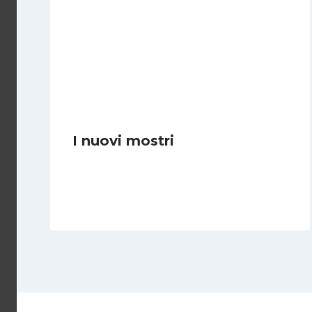
I nuovi mostri
Di
Daniel A. Casari
28 Giugno 2026