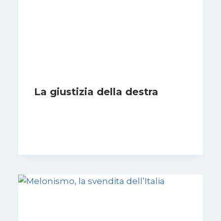
La giustizia della destra
Di
Giovanna Musilli
30 Luglio 2026