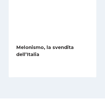
Melonismo, la svendita
dell’Italia
Di
Daniel A. Casari
9 Luglio 2026