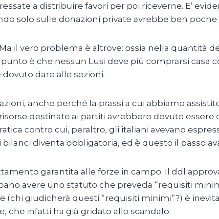
ressate a distribuire favori per poi riceverne. E’ evid
do solo sulle donazioni private avrebbe ben poche p
Ma il vero problema è altrove: ossia nella quantità dei
l punto è che nessun Lusi deve più comprarsi casa co
 dovuto dare alle sezioni.
azioni, anche perché la prassi a cui abbiamo assistit
risorse destinate ai partiti avrebbero dovuto essere d
ratica contro cui, peraltro, gli italiani avevano espr
ei bilanci diventa obbligatoria, ed è questo il passo a
tamento garantita alle forze in campo. Il ddl approv
debbano avere uno statuto che preveda “requisiti minim
 (chi giudicherà questi “requisiti minimi”?) è inevita
, che infatti ha già gridato allo scandalo.