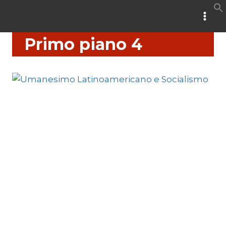
Salta
al
contenuto
Primo piano 4
PRIMO PIANO 4