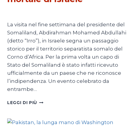
Di
Mario Lombardo
16 Giugno 2026
La visita nel fine settimana del presidente del
Somaliland, Abdirahman Mohamed Abdullahi
(detto “Irro”), in Israele segna un passaggio
storico per il territorio separatista somalo del
Corno d’Africa. Per la prima volta un capo di
Stato del Somaliland è stato infatti ricevuto
ufficialmente da un paese che ne riconosce
l’indipendenza. Un evento celebrato da
entrambe…
SOMALILAND,
LEGGI DI PIÙ
L’ABBRACCIO
MORTALE
DI
ISRAELE