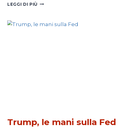
ISRAELE,
LEGGI DI PIÙ
CALCIO
E
IMPUNITÀ:
BUFERA
SU
FIFA
E
UEFA
PRIMO PIANO 4
Trump, le mani sulla Fed
Di
Michele Paris
2 Febbraio 2026