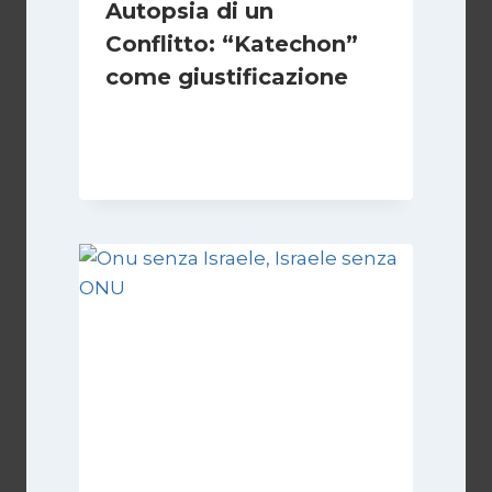
Autopsia di un
Conflitto: “Katechon”
come giustificazione
Di
Kamran Babazadeh
19 Maggio 2026