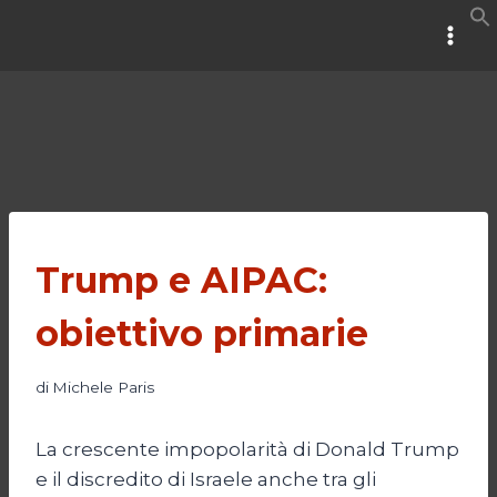
Salta
al
contenuto
Trump e AIPAC:
obiettivo primarie
di
Michele Paris
La crescente impopolarità di Donald Trump
e il discredito di Israele anche tra gli