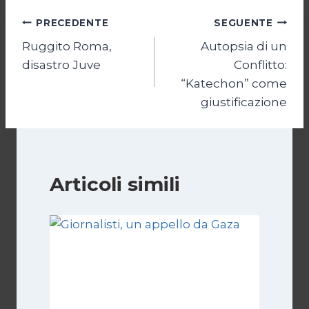
Navigazione
PRECEDENTE
SEGUENTE
Ruggito Roma,
Autopsia di un
articoli
disastro Juve
Conflitto:
“Katechon” come
giustificazione
Articoli simili