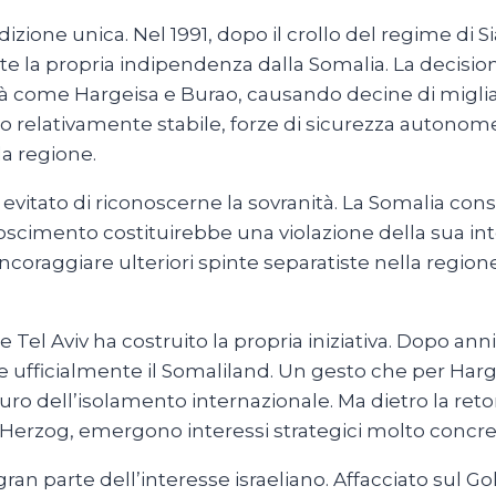
dizione unica. Nel 1991, dopo il crollo del regime di S
 la propria indipendenza dalla Somalia. La decisio
ome Hargeisa e Burao, causando decine di migliaia d
tico relativamente stabile, forze di sicurezza auton
la regione.
vitato di riconoscerne la sovranità. La Somalia cons
onoscimento costituirebbe una violazione della sua int
raggiare ulteriori spinte separatiste nella regione 
l Aviv ha costruito la propria iniziativa. Dopo anni d
e ufficialmente il Somaliland. Un gesto che per Ha
o dell’isolamento internazionale. Ma dietro la retor
c Herzog, emergono interessi strategici molto concret
n parte dell’interesse israeliano. Affacciato sul Golf