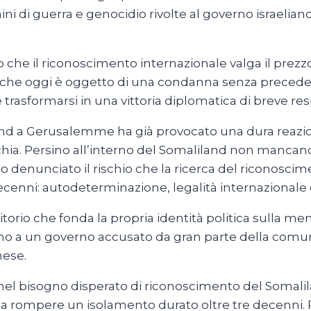
ni di guerra e genocidio rivolte al governo israeliano.
che il riconoscimento internazionale valga il prezz
to che oggi è oggetto di una condanna senza prece
rasformarsi in una vittoria diplomatica di breve res
land a Gerusalemme ha già provocato una dura reazio
hia. Persino all’interno del Somaliland non mancano l
 hanno denunciato il rischio che la ricerca del ricono
ecenni: autodeterminazione, legalità internazionale e
ritorio che fonda la propria identità politica sulla m
stino a un governo accusato da gran parte della com
nese.
o nel bisogno disperato di riconoscimento del Somali
ossa rompere un isolamento durato oltre tre decenni