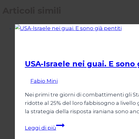
Articoli simili
Pescati nella Rete
USA-Israele nei guai. E sono 
Di
Fabio Mini
11 Marzo 2026
15 Marzo 2026
Nei primi tre giorni di combattimenti gli S
ridotte al 25% del loro fabbisogno a livello
la strategia della risposta iraniana sono anc
USA-
Leggi di più
Israele