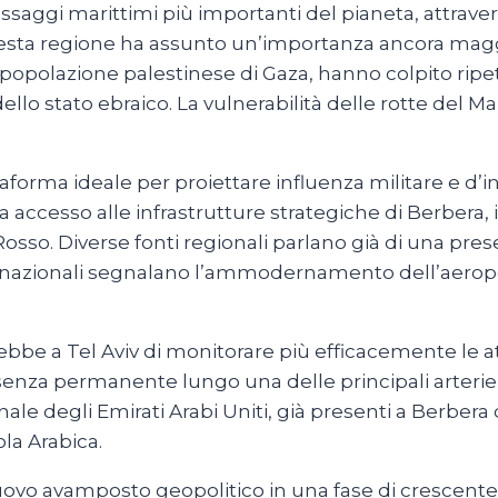
assaggi marittimi più importanti del pianeta, attrave
questa regione ha assunto un’importanza ancora magg
a popolazione palestinese di Gaza, hanno colpito ripe
ti dello stato ebraico. La vulnerabilità delle rotte de
aforma ideale per proiettare influenza militare e d’i
ga accesso alle infrastrutture strategiche di Berbera,
Rosso. Diverse fonti regionali parlano già di una pre
nternazionali segnalano l’ammodernamento dell’aeropo
rebbe a Tel Aviv di monitorare più efficacemente le a
enza permanente lungo una delle principali arterie
ale degli Emirati Arabi Uniti, già presenti a Berbera d
la Arabica.
nuovo avamposto geopolitico in una fase di crescent