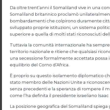
Da oltre trent’anni il Somaliland vive in una con
Somaliland britannico proclamò unilateralmente
bombardamenti che colpirono duramente città c
sviluppato proprie istituzioni, un sistema poli
superiore a quella di molti stati riconosciuti del
Tuttavia la comunità internazionale ha sempre e
territorio nazionale e ritiene che qualsiasi ric
una secessione formalmente accettata possa inco
equilibrio del Corno d’Africa.
È proprio su questo isolamento diplomatico che Te
stato membro delle Nazioni Unite a riconoscer
senza precedenti e la speranza di rompere il mur
come l’ha definita il presidente israeliano Isaa
La posizione geografica del Somaliland spiega gra