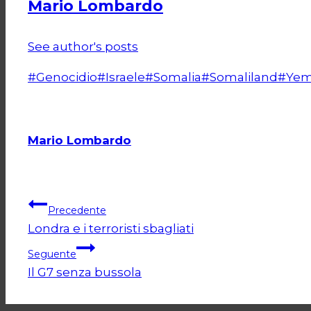
Mario Lombardo
See author's posts
Tag
#
Genocidio
#
Israele
#
Somalia
#
Somaliland
#
Ye
articolo:
Mario Lombardo
Navigazione
Precedente
Londra e i terroristi sbagliati
articoli
Seguente
Il G7 senza bussola