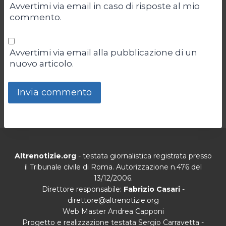
Avvertimi via email in caso di risposte al mio
commento.
Avvertimi via email alla pubblicazione di un
nuovo articolo.
Altrenotizie.org
- testata giornalistica registrata presso
il Tribunale civile di Roma. Autorizzazione n.476 del
13/12/2006.
Direttore responsabile:
Fabrizio Casari
-
direttore@altrenotizie.org
Web Master Andrea Capponi
Progetto e realizzazione testata Sergio Carravetta -