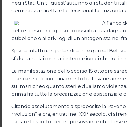
negli Stati Uniti, quest’autunno gli studenti it
democrazia diretta e la decisionalità orizzontal
A fianco d
dello scorso maggio sono riusciti a guadagnare u
pubbliche e ai privilegi di un antagonista nel 
Spiace infatti non poter dire che qui nel Belp
sfiduciato dai mercati internazionali che lo rit
La manifestazione dello scorso 15 ottobre sar
mancanza di coordinamento tra le varie anime de
sul manicheo quanto sterile dualismo violenza/
prima fra tutte la precarizzazione esistenziale di
Citando assolutamente a sproposito la Pavone-G
rivoluzion” e ora, entrati nel XXI° secolo, ci 
pagare lo scotto dei propri sovrani e che forse è 