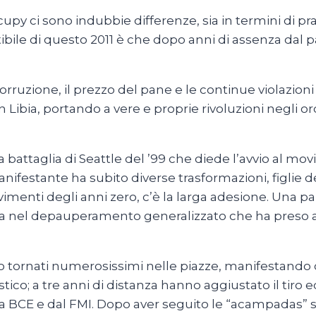
upy ci sono indubbie differenze, sia in termini di pr
ertibile di questo 2011 è che dopo anni di assenza dal
orruzione, il prezzo del pane e le continue violazioni 
 e in Libia, portando a vere e proprie rivoluzioni negli
a battaglia di Seattle del ’99 che diede l’avvio al 
anifestante ha subito diverse trasformazioni, figlie de
imenti degli anni zero, c’è la larga adesione. Una par
sa nel depauperamento generalizzato che ha preso avv
ano tornati numerosissimi nelle piazze, manifestando 
tico; a tre anni di distanza hanno aggiustato il tiro ed
alla BCE e dal FMI. Dopo aver seguito le “acampadas