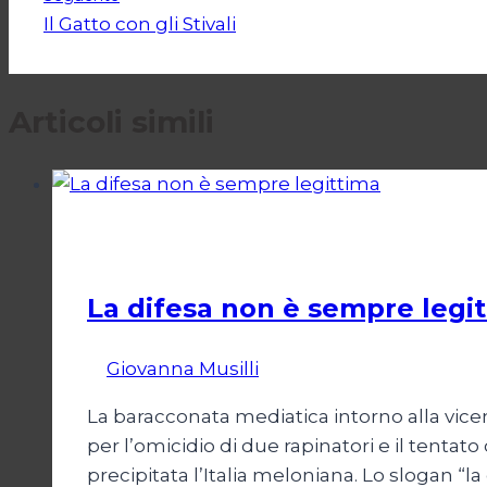
Il Gatto con gli Stivali
Articoli simili
Politica
La difesa non è sempre legi
Di
Giovanna Musilli
21 Luglio 2026
25 Luglio
La baracconata mediatica intorno alla vicen
per l’omicidio di due rapinatori e il tentato
precipitata l’Italia meloniana. Lo slogan “l