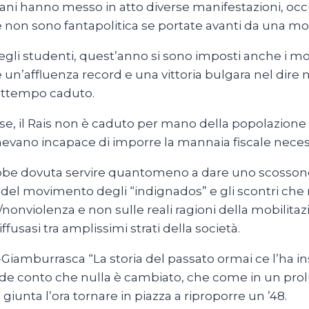
aliani hanno messo in atto diverse manifestazioni, o
e non sono fantapolitica se portate avanti da una mo
egli studenti, quest’anno si sono imposti anche i mo
n’affluenza record e una vittoria bulgara nel dire no 
frattempo caduto.
aese, il Rais non è caduto per mano della popolazio
enevano incapace di imporre la mannaia fiscale necessa
ebbe dovuta servire quantomeno a dare uno scossone
l movimento degli “indignados” e gli scontri che ne 
nonviolenza e non sulle reali ragioni della mobilit
ffusasi tra amplissimi strati della società.
iamburrasca “La storia del passato ormai ce l’ha i
si rende conto che nulla è cambiato, che come in un p
giunta l’ora tornare in piazza a riproporre un ’48.