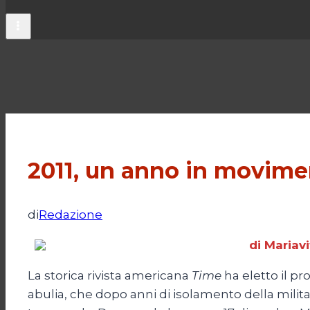
2011, un anno in movime
di
Redazione
di Mariav
La storica rivista americana
Time
ha eletto il p
abulia, che dopo anni di isolamento della milita