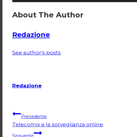
About The Author
Redazione
See author's posts
Redazione
Navigazione
Precedente
Telecomix e la sorveglianza online
articoli
Seguente