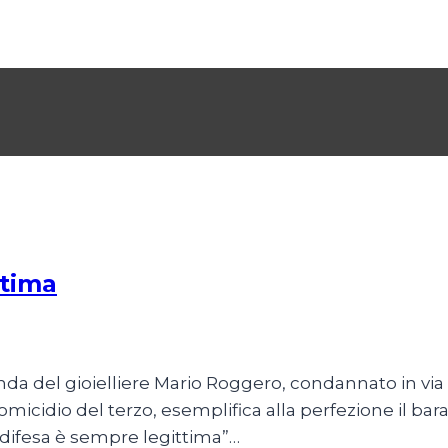
ttima
 2026
da del gioielliere Mario Roggero, condannato in via d
 omicidio del terzo, esemplifica alla perfezione il bar
a difesa è sempre legittima”…