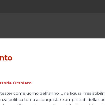
nto
ittoria Orsolato
rotester come uomo dell’anno. Una figura irresistibi
nza politica torna a conquistare ampi strati della so