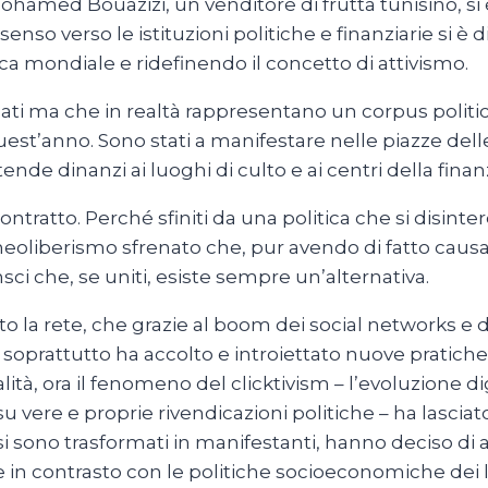
hamed Bouazizi, un venditore di frutta tunisino, si 
enso verso le istituzioni politiche e finanziarie si è
ica mondiale e ridefinendo il concetto di attivismo.
gnati ma che in realtà rappresentano un corpus poli
st’anno. Sono stati a manifestare nelle piazze delle
ende dinanzi ai luoghi di culto e ai centri della fin
tratto. Perché sfiniti da una politica che si disinter
 neoliberismo sfrenato che, pur avendo di fatto caus
ci che, se uniti, esiste sempre un’alternativa.
to la rete, che grazie al boom dei social networks 
 e soprattutto ha accolto e introiettato nuove pratiche 
ualità, ora il fenomeno del clicktivism – l’evoluzione d
 vere e proprie rivendicazioni politiche – ha lascia
si sono trasformati in manifestanti, hanno deciso di
 in contrasto con le politiche socioeconomiche dei l