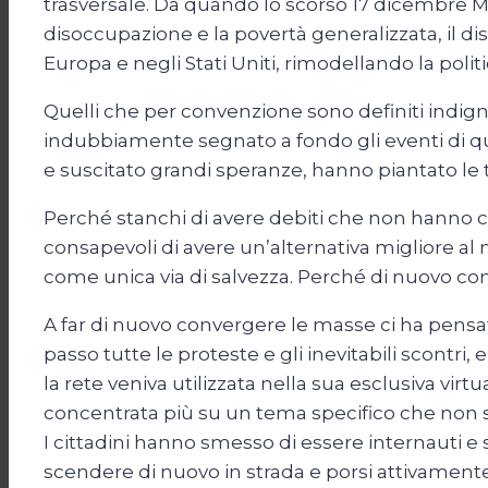
trasversale. Da quando lo scorso 17 dicembre Mo
disoccupazione e la povertà generalizzata, il diss
Europa e negli Stati Uniti, rimodellando la polit
Quelli che per convenzione sono definiti indi
indubbiamente segnato a fondo gli eventi di que
e suscitato grandi speranze, hanno piantato le t
Perché stanchi di avere debiti che non hanno con
consapevoli di avere un’alternativa migliore al
come unica via di salvezza. Perché di nuovo cons
A far di nuovo convergere le masse ci ha pensa
passo tutte le proteste e gli inevitabili scontri,
la rete veniva utilizzata nella sua esclusiva virt
concentrata più su un tema specifico che non su
I cittadini hanno smesso di essere internauti e 
scendere di nuovo in strada e porsi attivamente