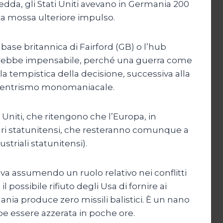
edda, gli Stati Uniti avevano in Germania 200
sta mossa ulteriore impulso.
 base britannica di Fairford (GB) o l’hub
 sarebbe impensabile, perché una guerra come
la tempistica della decisione, successiva alla
rocentrismo monomaniacale.
 Uniti, che ritengono che l’Europa, in
itari statunitensi, che resteranno comunque a
striali statunitensi).
 va assumendo un ruolo relativo nei conflitti
 possibile rifiuto degli Usa di fornire ai
mania produce zero missili balistici. È un nano
be essere azzerata in poche ore.