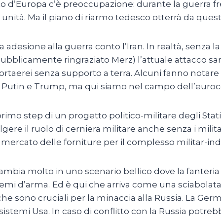
sto d’Europa c’è preoccupazione: durante la guerra fr
a unità. Ma il piano di riarmo tedesco otterrà da que
desione alla guerra conto l’Iran. In realtà, senza la
 pubblicamente ringraziato Merz) l’attuale attacco
rtaerei senza supporto a terra. Alcuni fanno notare 
tra Putin e Trump, ma qui siamo nel campo dell’eu
imo step di un progetto politico-militare degli Stati
lgere il ruolo di cerniera militare anche senza i mil
l mercato delle forniture per il complesso militar-indu
cambia molto in uno scenario bellico dove la fanteria
stemi d’arma.
Ed è qui che arriva come una sciabolata il
 che sono cruciali per la minaccia alla Russia. La Ger
temi Usa. In caso di conflitto con la Russia potreb