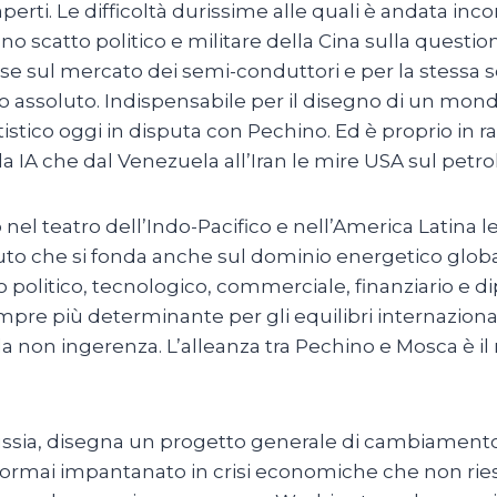
ti. Le difficoltà durissime alle quali è andata incont
no scatto politico e militare della Cina sulla questi
e sul mercato dei semi-conduttori e per la stessa 
assoluto. Indispensabile per il disegno di un mondo 
istico oggi in disputa con Pechino. Ed è proprio in 
lla IA che dal Venezuela all’Iran le mire USA sul petr
 teatro dell’Indo-Pacifico e nell’America Latina le 
to che si fonda anche sul dominio energetico global
 politico, tecnologico, commerciale, finanziario e di
pre più determinante per gli equilibri internazional
 la non ingerenza. L’alleanza tra Pechino e Mosca è i
la Russia, disegna un progetto generale di cambiamen
 ormai impantanato in crisi economiche che non riesce