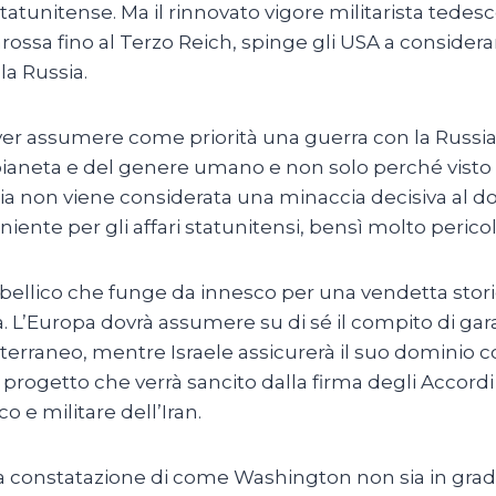
 statunitense. Ma il rinnovato vigore militarista te
arossa fino al Terzo Reich, spinge gli USA a consider
la Russia.
er assumere come priorità una guerra con la Russia
pianeta e del genere umano e non solo perché visto 
sia non viene considerata una minaccia decisiva al d
nte per gli affari statunitensi, bensì molto pericol
 bellico che funge da innesco per una vendetta stor
a. L’Europa dovrà assumere su di sé il compito di gar
terraneo, mentre Israele assicurerà il suo dominio co
progetto che verrà sancito dalla firma degli Accordi 
o e militare dell’Iran.
alla constatazione di come Washington non sia in gra