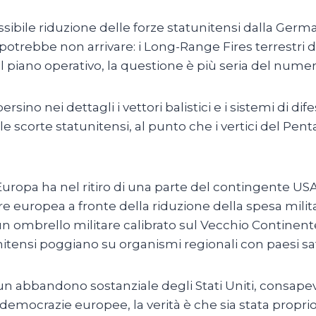
possibile riduzione delle forze statunitensi dalla Ge
 potrebbe non arrivare: i Long-Range Fires terrestri 
l piano operativo, la questione è più seria del numer
sino nei dettagli i vettori balistici e i sistemi di dif
le scorte statunitensi, al punto che i vertici del Pen
uropa ha nel ritiro di una parte del contingente USA 
are europea a fronte della riduzione della spesa mil
n ombrello militare calibrato sul Vecchio Continent
nitensi poggiano su organismi regionali con paesi sate
n abbandono sostanziale degli Stati Uniti, consapevo
democrazie europee, la verità è che sia stata propri