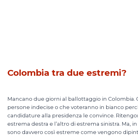
ESTERI
Colombia tra due estremi?
Di
Adriana Ajrona
19 Giugno 2026
Mancano due giorni al ballottaggio in Colombia. Ci
persone indecise o che voteranno in bianco per
candidature alla presidenza le convince. Ritengo
estrema destra e l’altro di estrema sinistra. Ma, in
sono davvero così estreme come vengono dipin