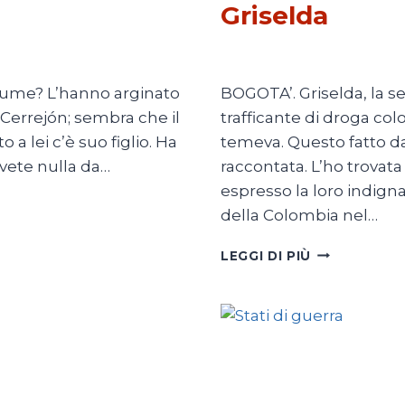
Griselda
Di
Adriana Ajrona
11 Febbra
 fiume? L’hanno arginato
BOGOTA’. Griselda, la ser
l Cerrejón; sembra che il
trafficante di droga c
a lei c’è suo figlio. Ha
temeva. Questo fatto da
avete nulla da…
raccontata. L’ho trovata
espresso la loro indign
della Colombia nel…
GRISELDA
LEGGI DI PIÙ