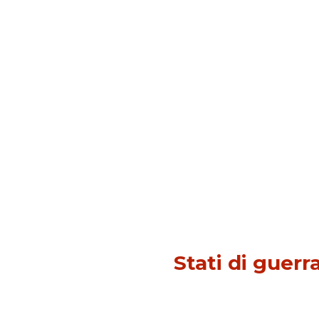
SOCIETÀ
Stati di guerr
Di
Adriana Ajrona
30 Ottob