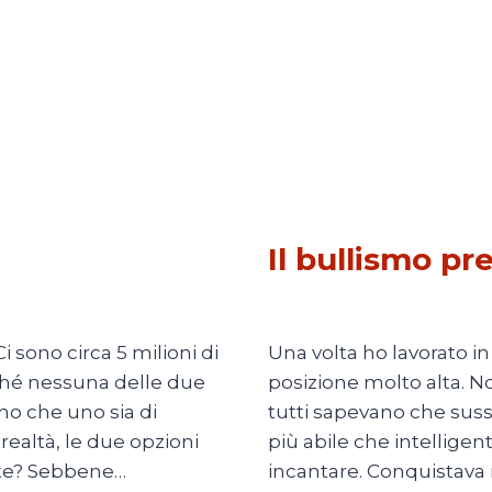
SOCIETÀ
Il bullismo pr
Di
Adriana Ajrona
8 Marzo 
 sono circa 5 milioni di
Una volta ho lavorato in
ché nessuna delle due
posizione molto alta. N
no che uno sia di
tutti sapevano che sussu
 realtà, le due opzioni
più abile che intellige
te? Sebbene…
incantare. Conquistava n