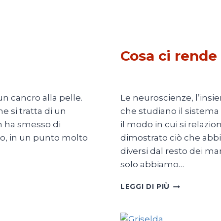
CULTURA
Cosa ci rende
Di
Adriana Ajrona
2 Giugno
n cancro alla pelle.
Le neuroscienze, l’insi
e si tratta di un
che studiano il sistema 
on ha smesso di
il modo in cui si relaz
so, in un punto molto
dimostrato ciò che abb
diversi dal resto dei 
solo abbiamo…
COSA
LEGGI DI PIÙ
CI
RENDE
UMANI