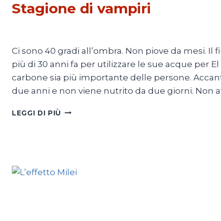
Stagione di vampiri
Di
Adriana Ajrona
19 Maggio 2024
Ci sono 40 gradi all’ombra. Non piove da mesi. Il
più di 30 anni fa per utilizzare le sue acque per E
carbone sia più importante delle persone. Accanto 
due anni e non viene nutrito da due giorni. Non 
STAGIONE
LEGGI DI PIÙ
DI
VAMPIRI