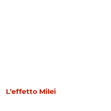
PRIMO PIANO
L’effetto Milei
Di
Adriana Ajrona
26 Novembre 2023