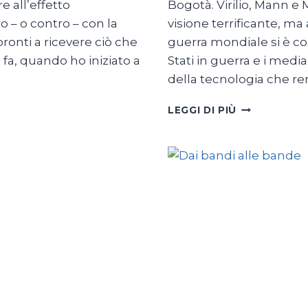
e all’effetto
Bogotà. Virilio, Mann 
o – o contro – con la
visione terrificante, m
ronti a ricevere ciò che
guerra mondiale si è co
 fa, quando ho iniziato a
Stati in guerra e i media
della tecnologia che re
STATI
LEGGI DI PIÙ
DI
GUERRA