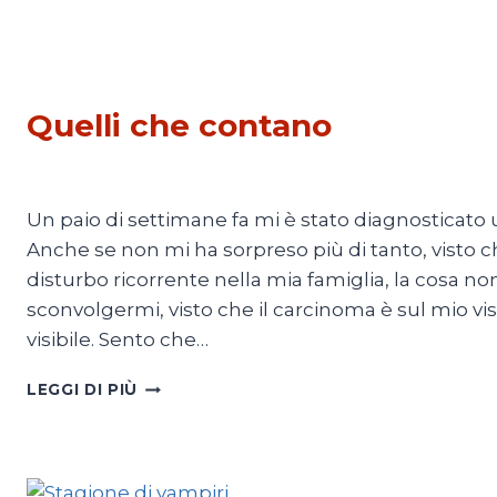
SOCIETÀ
Quelli che contano
Di
Adriana Ajrona
8 Settembre 2024
Un paio di settimane fa mi è stato diagnosticato u
Anche se non mi ha sorpreso più di tanto, visto ch
disturbo ricorrente nella mia famiglia, la cosa n
sconvolgermi, visto che il carcinoma è sul mio vi
visibile. Sento che…
QUELLI
LEGGI DI PIÙ
CHE
CONTANO