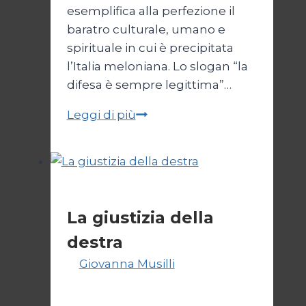
esemplifica alla perfezione il
baratro culturale, umano e
spirituale in cui è precipitata
l’Italia meloniana. Lo slogan “la
difesa è sempre legittima”…
La
Leggi di più
difesa
non
è
sempre
Politica
legittima
La giustizia della
destra
Di
Giovanna Musilli
30 Luglio
2026
3 Agosto 2026