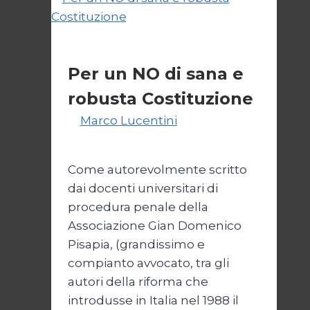
destra
Politica
Per un NO di sana e
robusta Costituzione
Di
Marco Lucentini
1 Marzo
2026
4 Marzo 2026
Come autorevolmente scritto
dai docenti universitari di
procedura penale della
Associazione Gian Domenico
Pisapia, (grandissimo e
compianto avvocato, tra gli
autori della riforma che
introdusse in Italia nel 1988 il