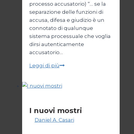
processo accusatorio) “… se la
separazione delle funzioni di
accusa, difesa e giudizio è un
connotato di qualunque
sistema processuale che voglia
dirsi autenticamente
accusatorio…
Per
Leggi di più
un
NO
di
sana
Politica
e
I nuovi mostri
robusta
Di
Daniel A. Casari
28 Giugno
Costituzione
2026
2 Luglio 2026