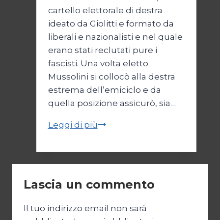
cartello elettorale di destra
ideato da Giolitti e formato da
liberali e nazionalisti e nel quale
erano stati reclutati pure i
fascisti. Una volta eletto
Mussolini si collocò alla destra
estrema dell’emiciclo e da
quella posizione assicurò, sia…
Il
Leggi di più
centro
destra
di
Mussolini
Lascia un commento
Il tuo indirizzo email non sarà