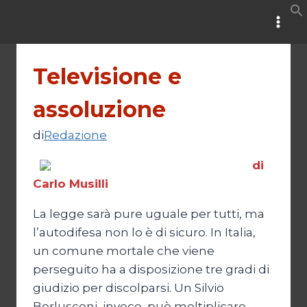
Salta
al
contenuto
Televisione e
assoluzione
di
Redazione
di
Carlo Musilli
La legge sarà pure uguale per tutti, ma
l’autodifesa non lo è di sicuro. In Italia,
un comune mortale che viene
perseguito ha a disposizione tre gradi di
giudizio per discolparsi. Un Silvio
Berlusconi, invece, può moltiplicare