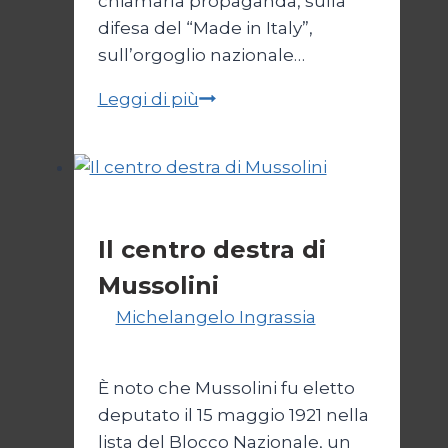
chiamarla propaganda, sulla
difesa del “Made in Italy”,
sull’orgoglio nazionale…
Melonismo,
Leggi di più
la
svendita
dell’Italia
Politica
Il centro destra di
Mussolini
Di
Michelangelo Ingrassia
30
Ottobre 2022
È noto che Mussolini fu eletto
deputato il 15 maggio 1921 nella
lista del Blocco Nazionale, un