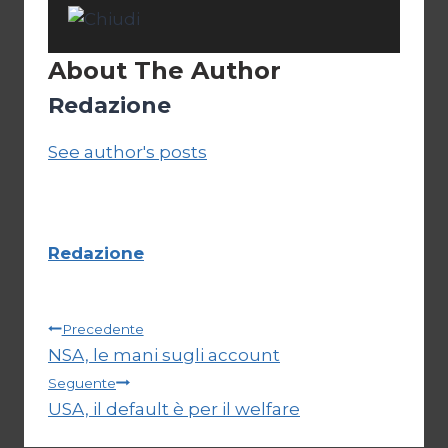
About The Author
Redazione
See author's posts
Redazione
Navigazione
Precedente
NSA, le mani sugli account
articoli
Seguente
USA, il default è per il welfare