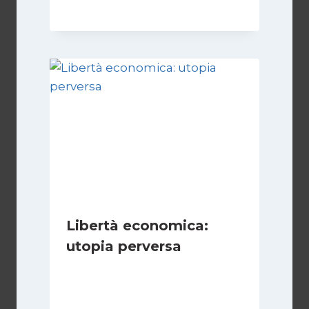
Libertà economica:
utopia perversa
Di
Juan J. Paz-y-Miño Cepeda
22 Luglio 2024