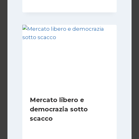
Mercato libero e
democrazia sotto
scacco
Di
Juan J. Paz-y-Miño Cepeda
3 Marzo 2025