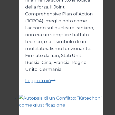
della forza. Il Joint
Comprehensive Plan of Action
(JCPOA), meglio noto come
l’accordo sul nucleare iraniano,
non era un semplice trattato
tecnico, ma il simbolo di un
multilateralismo funzionante.
Firmato da Iran, Stati Uniti,
Russia, Cina, Francia, Regno
Unito, Germania…
JCPOA,
Leggi di più
il
Crepuscolo
del
Diritto