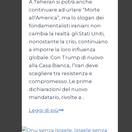
A Teheran si potrà anche
continuare ad urlare “Morte
all’America”, ma lo slogan dei
fondamentalisti iraniani non
cambia la realtà: gli Stati Uniti,
nonostante la crisi, continuano
a imporre la loro influenza
globale. Con Trump di nuovo
alla Casa Bianca, l’Iran deve
scegliere tra resistenza e
compromesso. Le prime
dichiarazioni del nuovo
mandatario, rivolte a…
Trump
Leggi di più
e
il