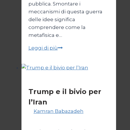
pubblica. Smontare i
meccanismi di questa guerra
delle idee significa
comprendere come la
metafisica e…
Autopsia
Leggi di più
di
un
Conflitto:
“Katechon”
Esteri
come
Trump e il bivio per
giustificazione
l’Iran
Di
Kamran Babazadeh
8
Febbraio 2025