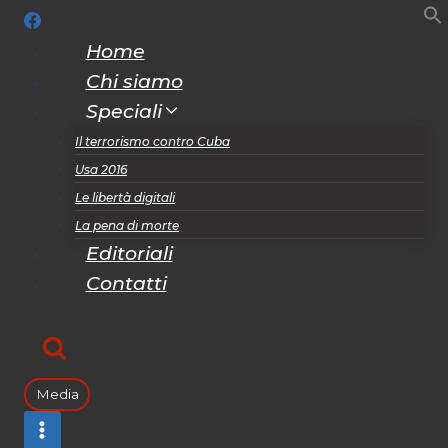
Salta
al
Home
contenuto
Chi siamo
Speciali
Il terrorismo contro Cuba
Usa 2016
Le libertà digitali
La pena di morte
Editoriali
Contatti
Media