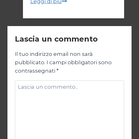
Bukele
Leggi di più
e
il
regime
di
Lascia un commento
emergenza/2
Il tuo indirizzo email non sarà
pubblicato.
I campi obbligatori sono
contrassegnati
*