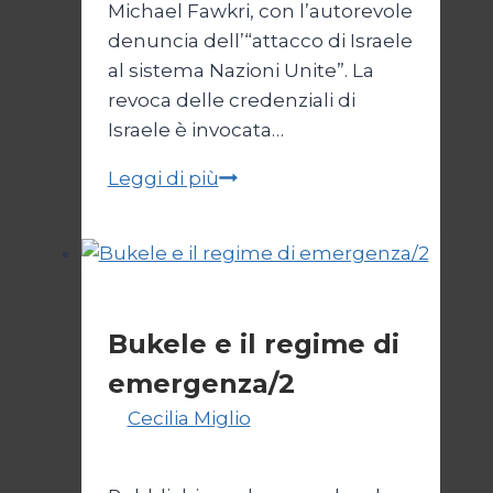
Michael Fawkri, con l’autorevole
denuncia dell’“attacco di Israele
al sistema Nazioni Unite”. La
revoca delle credenziali di
Israele è invocata…
Onu
Leggi di più
senza
Israele,
Israele
senza
Esteri
ONU
Bukele e il regime di
emergenza/2
Di
Cecilia Miglio
15 Settembre
2024