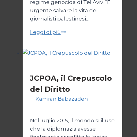
regime genocida di Tel Aviv. “È
urgente salvare la vita dei
giornalisti palestinesi…
Giornalisti,
Leggi di più
un
appello
da
Gaza
Esteri
JCPOA, il Crepuscolo
del Diritto
Di
Kamran Babazadeh
28 Aprile
2026
1 Maggio 2026
Nel luglio 2015, il mondo si illuse
che la diplomazia avesse
finalmente sconfitto la logica