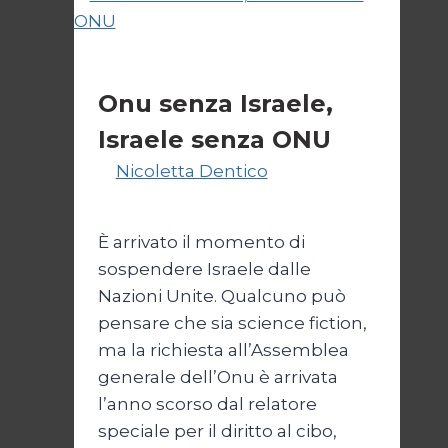
bivio
per
l’Iran
Esteri
Onu senza Israele,
Israele senza ONU
Di
Nicoletta Dentico
23 Giugno
2025
È arrivato il momento di
sospendere Israele dalle
Nazioni Unite. Qualcuno può
pensare che sia science fiction,
ma la richiesta all’Assemblea
generale dell’Onu è arrivata
l’anno scorso dal relatore
speciale per il diritto al cibo,