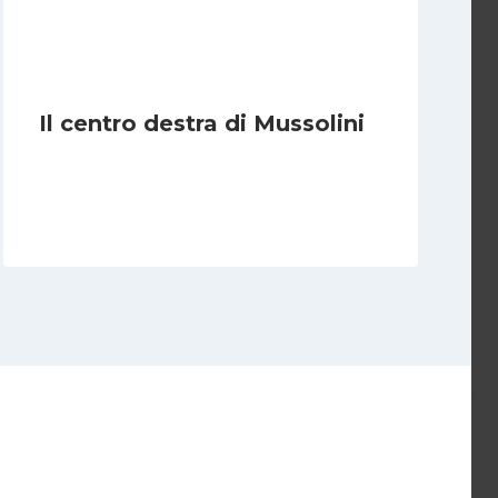
Il centro destra di Mussolini
Di
Michelangelo Ingrassia
30 Ottobre 2022