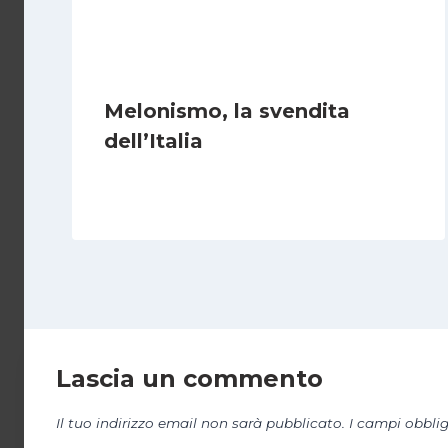
Melonismo, la svendita
dell’Italia
Di
Daniel A. Casari
9 Luglio 2026
Lascia un commento
Il tuo indirizzo email non sarà pubblicato.
I campi obbli