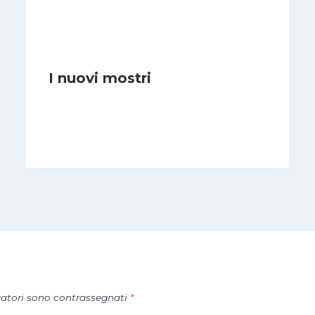
I nuovi mostri
Di
Daniel A. Casari
28 Giugno 2026
gatori sono contrassegnati
*