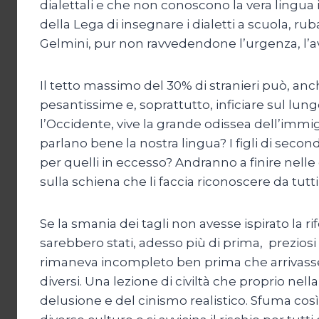
dialettali e che non conoscono la vera lingua
della Lega di insegnare i dialetti a scuola, ru
Gelmini, pur non ravvedendone l’urgenza, l’ave
Il tetto massimo del 30% di stranieri può, anch
pesantissime e, soprattutto, inficiare sul lung
l’Occidente, vive la grande odissea dell’immigra
parlano bene la nostra lingua? I figli di sec
per quelli in eccesso? Andranno a finire nelle 
sulla schiena che li faccia riconoscere da tutt
Se la smania dei tagli non avesse ispirato la
sarebbero stati, adesso più di prima, prezios
rimaneva incompleto ben prima che arrivassero g
diversi. Una lezione di civiltà che proprio nell
delusione e del cinismo realistico. Sfuma così