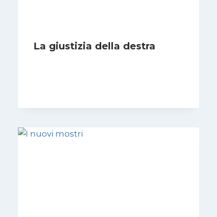
La giustizia della destra
Di
Giovanna Musilli
30 Luglio 2026