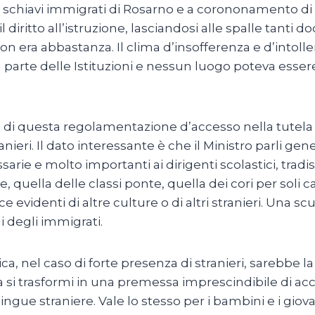
gli schiavi immigrati di Rosarno e a corononamento di
ritto all’istruzione, lasciandosi alle spalle tanti d
n era abbastanza. Il clima d’insofferenza e d’intolle
parte delle Istituzioni e nessun luogo poteva esser
i di questa regolamentazione d’accesso nella tutela d
nieri. Il dato interessante è che il Ministro parli ge
arie e molto importanti ai dirigenti scolastici, tradi
, quella delle classi ponte, quella dei cori per soli ca
evidenti di altre culture o di altri stranieri. Una sc
li degli immigrati.
ca, nel caso di forte presenza di stranieri, sarebbe l
 si trasformi in una premessa imprescindibile di acce
gue straniere. Vale lo stesso per i bambini e i giovan