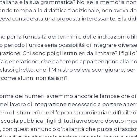
 italiana e la sua grammatica? No, se la memoria non
bando tempo alla didattica tradizionale, non aveva des
va considerata una proposta interessante. E la didat
e per la fumosità dei termini e delle indicazioni utili
o periodo l’unica seria possibilità di integrare dive
zione. Chi sono poi gli stranieri da limitare? I figli 
onda generazione, che da tempo appartengono alla no
classi ghetto, che il Ministro voleva scongiurare, per
i come alunni non italiani?
 riforma dei numeri, avremmo ancora le famose ore di
i nel lavoro di integrazione necessario a portare a t
li stranieri) e nell’opera straordinaria e difficile 
a scuola pubblica i figli di tutti avrebbero dovuto imp
, con quest’annuncio d’italianità che puzza di fascis