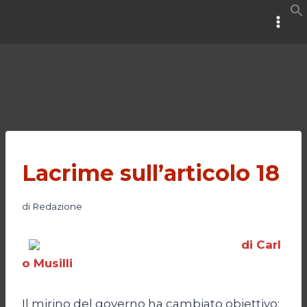
Salta
al
contenuto
Lacrime sull’articolo 18
di
Redazione
di Carl
o Musilli
Il mirino del governo ha cambiato obiettivo: