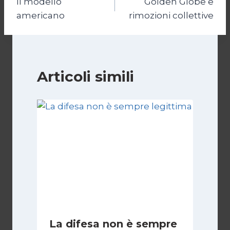
Il modello
Golden Globe e
articoli
americano
rimozioni collettive
Articoli simili
La difesa non è sempre