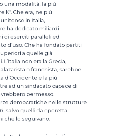
no una modalità, la più
e K". Che era, ne più
unitense in Italia,
tre ha dedicato miliardi
 di eserciti paralleli ed
to d’uso. Che ha fondato partiti
superiori a quelle già
 L’Italia non era la Grecia,
salazarista o franchista, sarebbe
ta d’Occidente e la più
oltre ad un sindacato capace di
lo avrebbero permesso.
orze democratiche nelle strutture
ti
, salvo quelli da operetta
mi che lo seguivano.