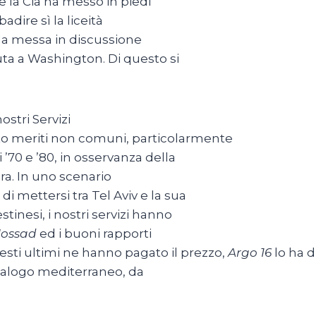
he la Cia ha messo in piedi
dire sì la liceità
 la messa in discussione
uta a Washington. Di questo si
ostri Servizi
to meriti non comuni, particolarmente
’70 e ’80, in osservanza della
ra. In uno scenario
i mettersi tra Tel Aviv e la sua
tinesi, i nostri servizi hanno
ossad
ed i buoni rapporti
uesti ultimi ne hanno pagato il prezzo,
Argo 16
lo ha d
dialogo mediterraneo, da