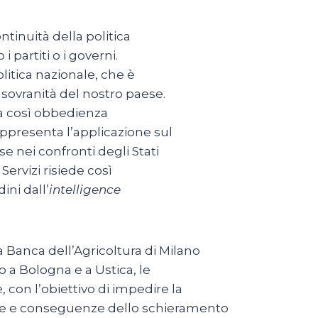
tinuità della politica
i partiti o i governi.
olitica nazionale, che è
sovranità del nostro paese.
ta così obbedienza
rappresenta l’applicazione sul
e nei confronti degli Stati
 Servizi risiede così
ini dall’
intelligence
 Banca dell’Agricoltura di Milano
no a Bologna e a Ustica, le
 con l’obiettivo di impedire la
lie e conseguenze dello schieramento