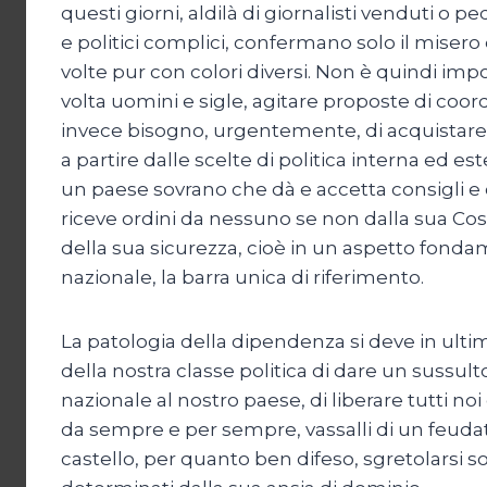
questi giorni, aldilà di giornalisti venduti o ped
e politici complici, confermano solo il miser
volte pur con colori diversi. Non è quindi i
volta uomini e sigle, agitare proposte di coo
invece bisogno, urgentemente, di acquistare 
a partire dalle scelte di politica interna ed e
un paese sovrano che dà e accetta consigli e
riceve ordini da nessuno se non dalla sua Cos
della sua sicurezza, cioè in un aspetto fonda
nazionale, la barra unica di riferimento.
La patologia della dipendenza si deve in ultima
della nostra classe politica di dare un sussult
nazionale al nostro paese, di liberare tutti noi 
da sempre e per sempre, vassalli di un feudata
castello, per quanto ben difeso, sgretolarsi sot