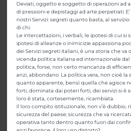
Deviati, oggetto e soggetto di operazioni ad a
di pressioni e depistaggi ad arte perpetrati. E’
nostri Servizi: segreti quanto basta, al servizi
di chi.
Le intercettazioni, i verbali, le ipotesi di cui s
ipotesi di alleanze o inimicizie appassiona poco.
dei Servizi segreti italiani, è una storia che va 
vicenda politica italiana ed internazionale dal
politica, forse, non certo mancanza di efficienz
anzi, abbondano. La politica vera, non cioè l
quanto apparente, bensì quella che agisce ne
forti, dominata dai poteri forti, dei servizi si 
loro è stata, cortesemente, ricambiata.
Il loro compito istituzionale, non v’è dubbio, r
sicurezza del paese; sicurezza che va ricercata 
operativa tanto dentro quanto fuori dai conf
anzi favorisce, il loro uso distorto?