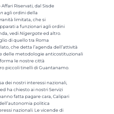
 Affari Riservati, dal Sisde
on
agli ordini della
anità limitata, che si
pparati a funzionari agli ordini
nda, vedi
Nigergate
ed altro.
iglio di quello tra Roma
ato, che detta l’agenda dell’attività
e delle metodologie anticostituzionali
sforma le nostre città
ro piccoli tinelli di Guantanamo.
a dei nostri interessi nazionali,
d ha chiesto ai nostri Servizi
’hanno fatta pagare cara, Calipari
 dell’autonomia politica
ressi nazionali. Le vicende di