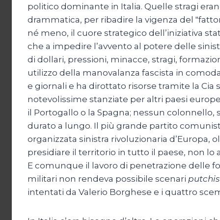
politico dominante in Italia. Quelle stragi era
drammatica, per ribadire la vigenza del "fattor
né meno, il cuore strategico dell’iniziativa stat
che a impedire l’avvento al potere delle sinis
di dollari, pressioni, minacce, stragi, formazioni
utilizzo della manovalanza fascista in comoda
e giornali e ha dirottato risorse tramite la Cia 
notevolissime stanziate per altri paesi europei.
il Portogallo o la Spagna; nessun colonnello, 
durato a lungo. Il più grande partito comunis
organizzata sinistra rivoluzionaria d’Europa, 
presidiare il territorio in tutto il paese, non 
E comunque il lavoro di penetrazione delle f
militari non rendeva possibile scenari
putchis
intentati da Valerio Borghese e i quattro sce