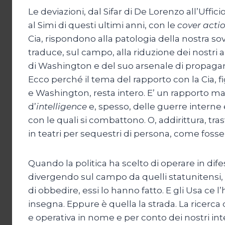
Le deviazioni, dal Sifar di De Lorenzo all’Ufficio
al Simi di questi ultimi anni, con le
cover acti
Cia, rispondono alla patologia della nostra sovr
traduce, sul campo, alla riduzione dei nostri a
di Washington e del suo arsenale di propaga
Ecco perché il tema del rapporto con la Cia, f
e Washington, resta intero. E’ un rapporto mal
d’
intelligence
e, spesso, delle guerre interne 
con le quali si combattono. O, addirittura, tra
in teatri per sequestri di persona, come fosse
Quando la politica ha scelto di operare in difes
divergendo sul campo da quelli statunitensi, e
di obbedire, essi lo hanno fatto. E gli Usa ce l
insegna. Eppure è quella la strada. La ricerca
e operativa in nome e per conto dei nostri inte