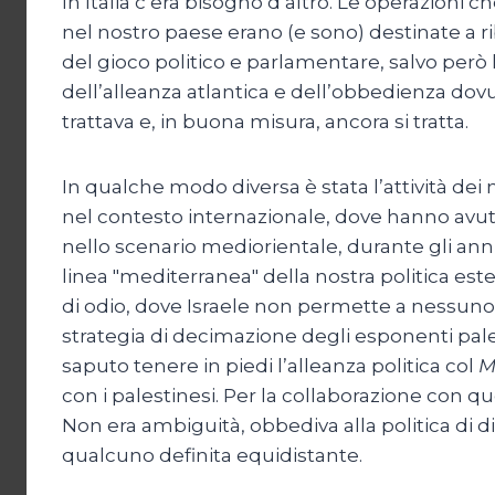
In Italia c’era bisogno d’altro. Le operazioni c
nel nostro paese erano (e sono) destinate a riba
del gioco politico e parlamentare, salvo però
dell’alleanza atlantica e dell’obbedienza dov
trattava e, in buona misura, ancora si tratta.
In qualche modo diversa è stata l’attività dei n
nel contesto internazionale, dove hanno avu
nello scenario mediorientale, durante gli anni 
linea "mediterranea" della nostra politica este
di odio, dove Israele non permette a nessuno d
strategia di decimazione degli esponenti pales
saputo tenere in piedi l’alleanza politica col
M
con i palestinesi. Per la collaborazione con q
Non era ambiguità, obbediva alla politica di 
qualcuno definita equidistante.