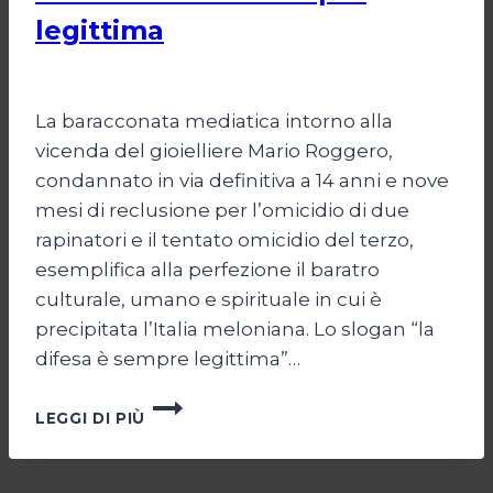
legittima
Di
Giovanna Musilli
21 Luglio 2026
La baracconata mediatica intorno alla
vicenda del gioielliere Mario Roggero,
condannato in via definitiva a 14 anni e nove
mesi di reclusione per l’omicidio di due
rapinatori e il tentato omicidio del terzo,
esemplifica alla perfezione il baratro
culturale, umano e spirituale in cui è
precipitata l’Italia meloniana. Lo slogan “la
difesa è sempre legittima”…
LA
LEGGI DI PIÙ
DIFESA
NON
È