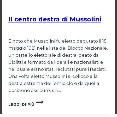
POLITICA
Il centro destra di Mussolini
Di
Michelangelo Ingrassia
30 Ottobre 2022
È noto che Mussolini fu eletto deputato il 15
maggio 1921 nella lista del Blocco Nazionale,
un cartello elettorale di destra ideato da
Giolitti e formato da liberali e nazionalisti e
nel quale erano stati reclutati pure i fascisti.
Una volta eletto Mussolini si collocò alla
destra estrema dell’emiciclo e da quella
posizione assicurò, sia…
IL
LEGGI DI PIÙ
CENTRO
DESTRA