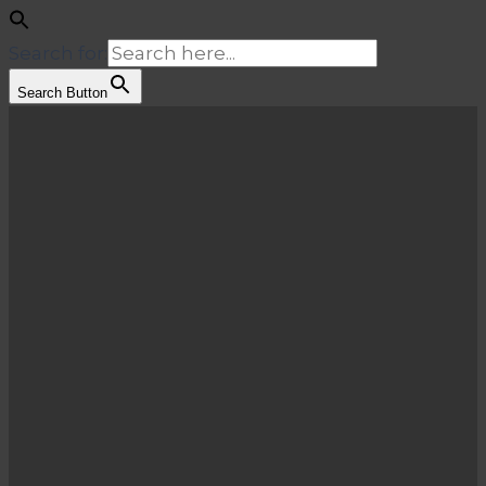
Search for:
Search Button
Salta
al
contenuto