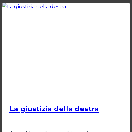
SEMPRE
LEGITTIMA
POLITICA
La giustizia della destra
Di
Giovanna Musilli
30 Luglio 2026