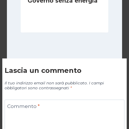
Governo senza energia
Di
Michelangelo Ingrassia
8 Novembre 2022
Lascia un commento
Il tuo indirizzo email non sarà pubblicato.
I campi
obbligatori sono contrassegnati
*
Commento
*