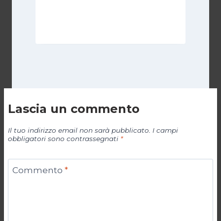
Di
Michelangelo Ingrassia
30 Ottobre 2022
Lascia un commento
Il tuo indirizzo email non sarà pubblicato.
I campi
obbligatori sono contrassegnati
*
Commento
*