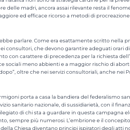
re delle madri, ancora assai rilevante resta il fenome
aggiore ed efficace ricorso a metodi di procreazione
ovrebbe parlare. Come era esattamente scritto nella p
ei consultori, che devono garantire adeguati orari d
 con carattere di precedenza per la richiesta dell
ce sociali meno abbienti e a maggior rischio di aborti
o dopo”, oltre che nei servizi consultoriali, anche nei 
ormigoni porta a casa la bandiera del federalismo sani
zio sanitario nazionale, di sussidiarietà, con il fin
rivilegiato di chi sta a guardare in questa campagna el
to, sempre più numerosi. L’embrione e il concepito in
 della Chiesa diventano principi ispiratori degli atti n