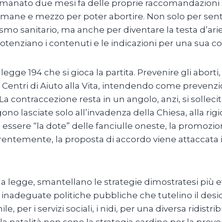
emanato due mesi fa delle proprie raccomandazioni su
ettimane e mezzo per poter abortire. Non solo per sen
ismo sanitario, ma anche per diventare la testa d’ari
otenziano i contenuti e le indicazioni per una sua cor
 legge 194 che si gioca la partita. Prevenire gli aborti
 i Centri di Aiuto alla Vita, intendendo come prevenzi
a contraccezione resta in un angolo, anzi, si solleci
ono lasciate solo all’invadenza della Chiesa, alla rigi
d essere “la dote” delle fanciulle oneste, la promoz
erentemente, la proposta di accordo viene attaccat
la legge, smantellano le strategie dimostratesi più ef
inadeguate politiche pubbliche che tutelino il desi
 per i servizi sociali, i nidi, per una diversa ridistri
la natalità non sono la strategia cardine per la preve