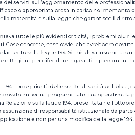
 dei servizi, sull’aggiornamento delle professionalità
ficace e appropriata presa in carico nel momento di
lla maternità e sulla legge che garantisce il diritto
a tutte le più evidenti criticità, i problemi più rile
ti. Cose concrete, cose ovvie, che avrebbero dovuto
arlamento sulla legge 194. Si chiedeva insomma un 
ute e Regioni, per difendere e garantire pienamente e
94 come priorità delle scelte di sanità pubblica, non
 rinnovato impegno programmatorio e operativo da par
ltima Relazione sulla legge 194, presentata nell’ottobr
ta assunzione di responsabilità istituzionale da parte
 applicazione e non per una modifica della legge 194..