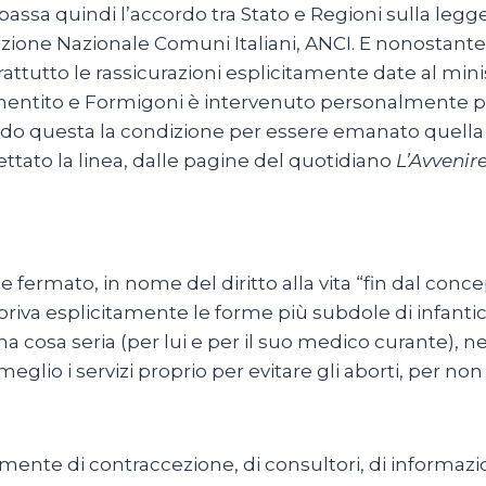
passa quindi l’accordo tra Stato e Regioni sulla legg
azione Nazionale Comuni Italiani, ANCI. E nonostant
tutto le rassicurazioni esplicitamente date al minis
mentito e Formigoni è intervenuto personalmente per a
ndo questa la condizione per essere emanato quella
ettato la linea, dalle pagine del quotidiano
L’Avvenir
rmato, in nome del diritto alla vita “fin dal concepi
riva esplicitamente le forme più subdole di infanticid
 cosa seria (per lui e per il suo medico curante), ne
glio i servizi proprio per evitare gli aborti, per no
.
te di contraccezione, di consultori, di informazione 