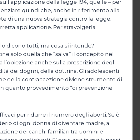
ll’applicazione della legge 194, quelle – per
tenziare quindi che, anche in riferimento alla
ete di una nuova strategia contro la legge.
retta applicazione. Per stravolgerla.
, lo dicono tutti, ma cosa si intende?
one solo quella che “salva” il concepito nel
ta l’obiezione anche sulla prescrizione degli
dità dei dogmi, della dottrina. Gli adolescenti
ione della contraccezione diviene strumento di
a in quanto provvedimento “di prevenzione
ficaci per ridurre il numero degli aborti. Se è
derio di ogni donna di diventare madre, a
buzione dei carichi familiari tra uomini e
nzione degli aborti. E’ noto che in molti paesi