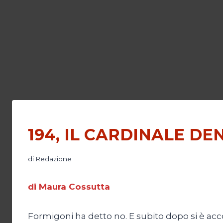
194, IL CARDINALE DE
di
Redazione
di Maura Cossutta
Formigoni ha detto no. E subito dopo si è accod