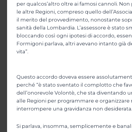
per qualcos’altro oltre ai famosi cannoli. Non 
le altre Regioni, compreso quello dell’Associ
il merito del provvedimento, nonostante soprat
sanità della Lombardia. L’assessore è stato s
bloccando così ogni ipotesi di accordo, esse
Formigoni parlava, altri avevano intanto già d
vita”.
Questo accordo doveva essere assolutamente fe
perché “è stato sventato il complotto che favo
dell’onorevole Volontè, che sta diventando una
alle Regioni per programmare e organizzare me
interrompere una gravidanza non desiderata
Si parlava, insomma, semplicemente e banalmen