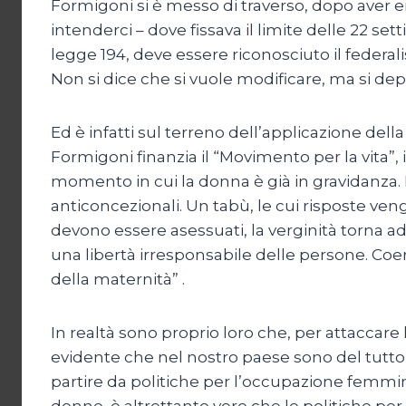
Formigoni si è messo di traverso, dopo aver 
intenderci – dove fissava il limite delle 22 s
legge 194, deve essere riconosciuto il federal
Non si dice che si vuole modificare, ma si dep
Ed è infatti sul terreno dell’applicazione della
Formigoni finanzia il “Movimento per la vita”,
momento in cui la donna è già in gravidanza. L
anticoncezionali. Un tabù, le cui risposte veng
devono essere asessuati, la verginità torna a
una libertà irresponsabile delle persone. Co
della maternità” .
In realtà sono proprio loro che, per attaccare 
evidente che nel nostro paese sono del tutto 
partire da politiche per l’occupazione femminile,
donne, è altrettanto vero che le politiche per 