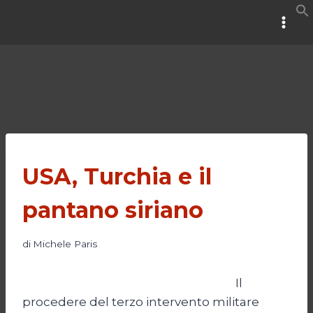
Salta
al
contenuto
USA, Turchia e il
pantano siriano
di
Michele Paris
Il
procedere del terzo intervento militare