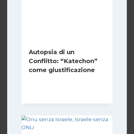
Autopsia di un
Conflitto: “Katechon”
come giustificazione
Di
Kamran Babazadeh
19 Maggio 2026