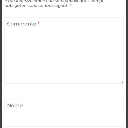
Il tuo indirizzo email non sarà pubblicato.
I campi
obbligatori sono contrassegnati
*
Commento
*
Nome