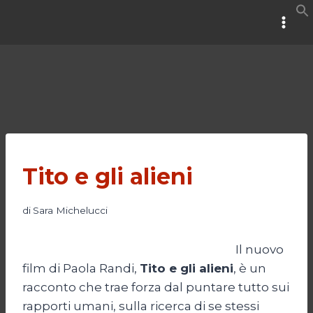
Salta
al
contenuto
Tito e gli alieni
di
Sara Michelucci
Il nuovo
film di Paola Randi,
Tito e gli alieni
, è un
racconto che trae forza dal puntare tutto sui
rapporti umani, sulla ricerca di se stessi