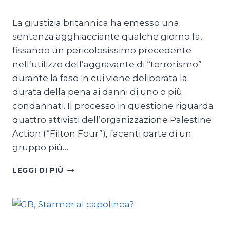
Di
Michele Paris
15 Giugno 2026
La giustizia britannica ha emesso una
sentenza agghiacciante qualche giorno fa,
fissando un pericolosissimo precedente
nell’utilizzo dell’aggravante di “terrorismo”
durante la fase in cui viene deliberata la
durata della pena ai danni di uno o più
condannati. Il processo in questione riguarda
quattro attivisti dell’organizzazione Palestine
Action (“Filton Four”), facenti parte di un
gruppo più…
LONDRA
LEGGI DI PIÙ
E
I
TERRORISTI
SBAGLIATI