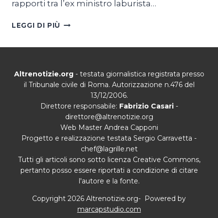
rapporti tra l’ex ministro laburista…
STARMER
LEGGI DI PIÙ
E
IL
FANTASMA
DI
Altrenotizie.org
- testata giornalistica registrata presso
EPSTEIN
il Tribunale civile di Roma. Autorizzazione n.476 del
13/12/2006.
Direttore responsabile:
Fabrizio Casari
-
direttore@altrenotizie.org
Web Master Andrea Capponi
Progetto e realizzazione testata Sergio Carravetta -
chef@lagrille.net
Tutti gli articoli sono sotto licenza Creative Commons,
pertanto posso essere riportati a condizione di citare
l'autore e la fonte.
Copyright 2026 Altrenotizie.org- Powered by
marcapstudio.com