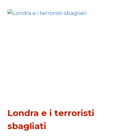
IL
“LABOUR”
CAMBIA
MASCHERA
ESTERI
Londra e i terroristi
sbagliati