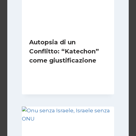
Autopsia di un
Conflitto: “Katechon”
come giustificazione
Di
Kamran Babazadeh
19 Maggio 2026