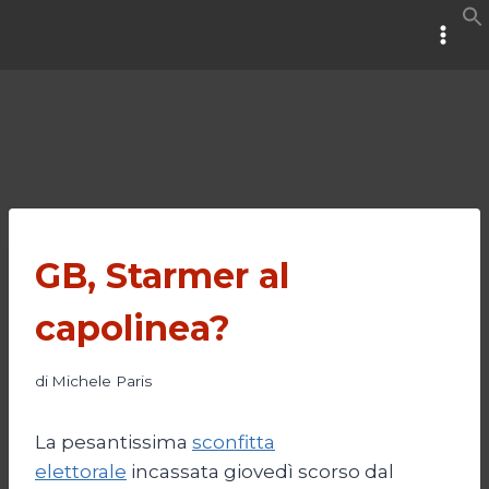
Salta
al
contenuto
GB, Starmer al
capolinea?
di
Michele Paris
La pesantissima
sconfitta
elettorale
incassata giovedì scorso dal