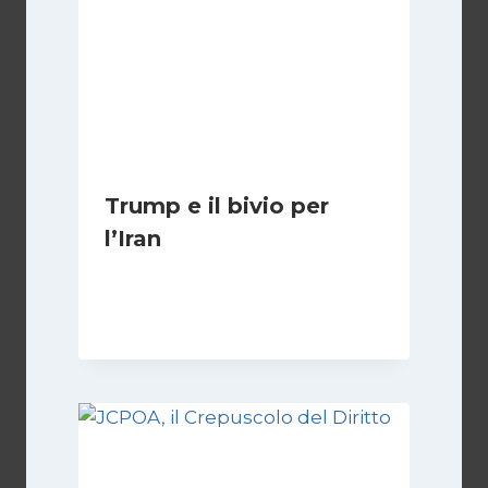
Trump e il bivio per
l’Iran
Di
Kamran Babazadeh
8 Febbraio 2025