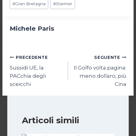
Tag
#
Gran Bretagna
#
Starmer
articolo:
Michele Paris
Navigazione
PRECEDENTE
SEGUENTE
Sussidi UE, la
Il Golfo volta pagina:
articoli
PACchia degli
meno dollaro, più
sceicchi
Cina
Articoli simili