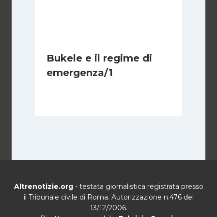
Bukele e il regime di
emergenza/1
Di
Cecilia Miglio
7 Settembre 2024
Altrenotizie.org
- testata giornalistica registrata presso
il Tribunale civile di Roma. Autorizzazione n.476 del
13/12/2006.