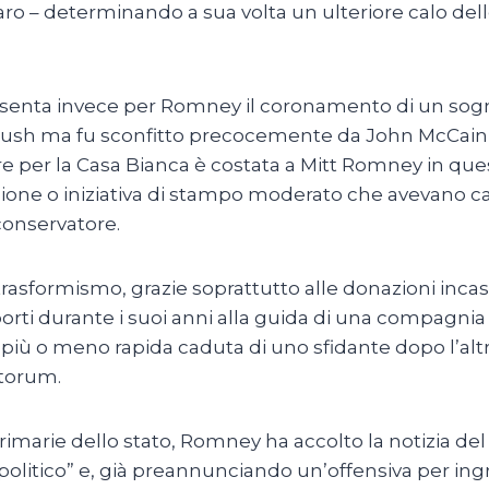
ro – determinando a sua volta un ulteriore calo del
resenta invece per Romney il coronamento di un sog
ush ma fu sconfitto precocemente da John McCain n
rere per la Casa Bianca è costata a Mitt Romney in quest
ione o iniziativa di stampo moderato che avevano car
conservatore.
asformismo, grazie soprattutto alle donazioni incassa
apporti durante i suoi anni alla guida di una compagn
lla più o meno rapida caduta di uno sfidante dopo l’a
ntorum.
primarie dello stato, Romney ha accolto la notizia del 
litico” e, già preannunciando un’offensiva per ingraz