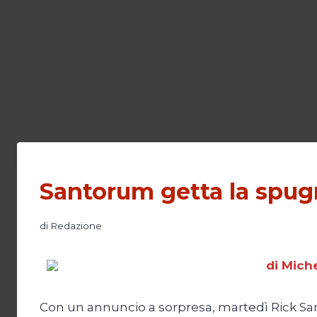
Santorum getta la spu
di
Redazione
di Miche
Con un annuncio a sorpresa, martedì Rick Sa