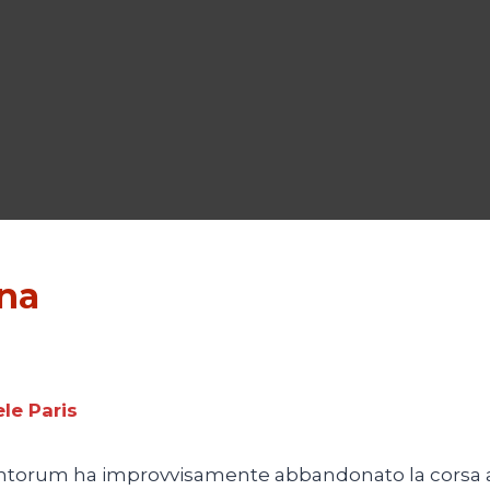
gna
le Paris
ntorum ha improvvisamente abbandonato la corsa al