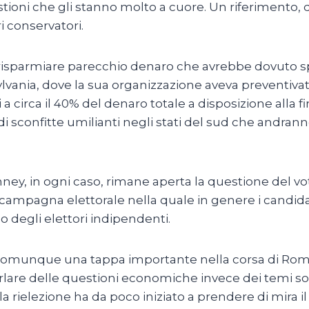
ioni che gli stanno molto a cuore. Un riferimento, q
ri conservatori.
risparmiare parecchio denaro che avrebbe dovuto s
vania, dove la sua organizzazione aveva preventivato 
circa il 40% del denaro totale a disposizione alla fin
 di sconfitte umilianti negli stati del sud che andra
ey, in ogni caso, rimane aperta la questione del vo
 campagna elettorale nella quale in genere i candida
o degli elettori indipendenti.
comunque una tappa importante nella corsa di Romney,
rlare delle questioni economiche invece dei temi soci
 rielezione ha da poco iniziato a prendere di mira i