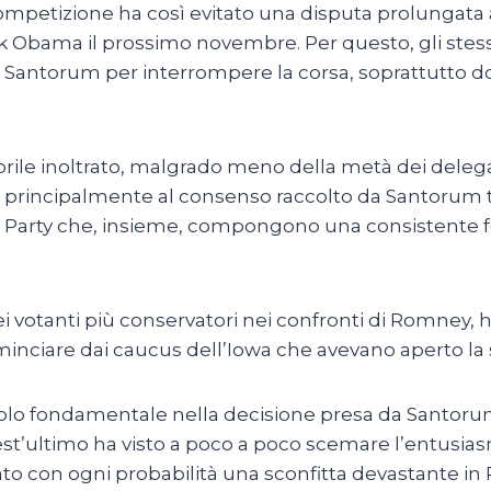
ompetizione ha così evitato una disputa prolungata a
k Obama il prossimo novembre. Per questo, gli stess
antorum per interrompere la corsa, soprattutto dop
rile inoltrato, malgrado meno della metà dei delega
 principalmente al consenso raccolto da Santorum tra
ai Tea Party che, insieme, compongono una consistente 
i votanti più conservatori nei confronti di Romney,
inciare dai caucus dell’Iowa che avevano aperto la s
uolo fondamentale nella decisione presa da Santorum. 
’ultimo ha visto a poco a poco scemare l’entusiasm
to con ogni probabilità una sconfitta devastante i