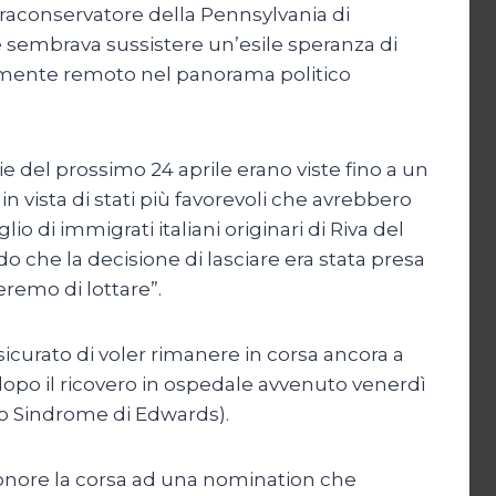
ltraconservatore della Pennsylvania di
e sembrava sussistere un’esile speranza di
emamente remoto nel panorama politico
ie del prossimo 24 aprile erano viste fino a un
 vista di stati più favorevoli che avrebbero
lio di immigrati italiani originari di Riva del
 che la decisione di lasciare era stata presa
eremo di lottare”.
sicurato di voler rimanere in corsa ancora a
 dopo il ricovero in ospedale avvenuto venerdì
8 o Sindrome di Edwards).
 onore la corsa ad una nomination che