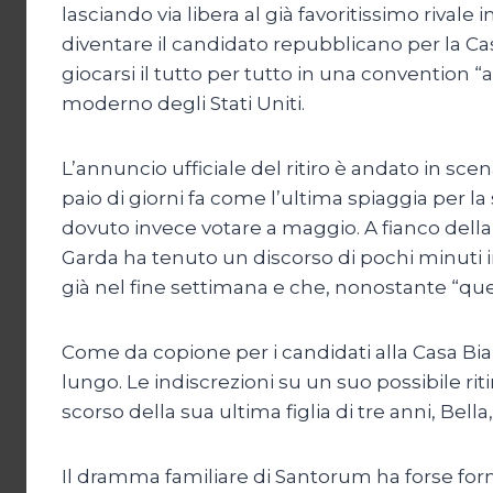
lasciando via libera al già favoritissimo riva
diventare il candidato repubblicano per la Ca
giocarsi il tutto per tutto in una convention
moderno degli Stati Uniti.
L’annuncio ufficiale del ritiro è andato in sce
paio di giorni fa come l’ultima spiaggia per l
dovuto invece votare a maggio. A fianco della mog
Garda ha tenuto un discorso di pochi minuti i
già nel fine settimana e che, nonostante “ques
Come da copione per i candidati alla Casa Bian
lungo. Le indiscrezioni su un suo possibile ri
scorso della sua ultima figlia di tre anni, Bel
Il dramma familiare di Santorum ha forse for