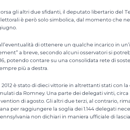
rsa gli altri due sfidanti, il deputato libertario del 
elettorali è però solo simbolica, dal momento che n
giugno.
all’eventualità di ottenere un qualche incarico in 
ment” a breve, secondo alcuni osservatori si potre
, potendo contare su una consolidata rete di soste
sempre più a destra.
 2012 è stato di dieci vittorie in altrettanti stati con
cumulati da Romney. Una parte dei delegati vinti, cir
onvention di agosto. Gli altri due terzi, al contrario,
 per raggiungere la soglia dei 1.144 delegati neces
sylvania non dichiari in maniera ufficiale di lasciarli