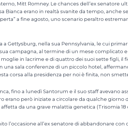
le interno, Mitt Romney. Le chances dell’ex senatore u
sa Bianca erano in realtà svanite da tempo, anche s
 “aperta” a fine agosto, uno scenario peraltro estr
na a Gettysburg, nella sua Pennsylvania, le cui primar
a sua campagna, al termine di un mese complicato e in
lie in lacrime e di quattro dei suoi sette figli, il fig
n una sala conferenze di un piccolo hotel, affermando
ta corsa alla presidenza per noi è finita, non smett
ca, fino a lunedì Santorum e il suo staff avevano as
tiro erano però iniziate a circolare da qualche giorno
la, affetta da una grave malattia genetica (Trisomia 1
nito l’occasione all’ex senatore di abbandonare con