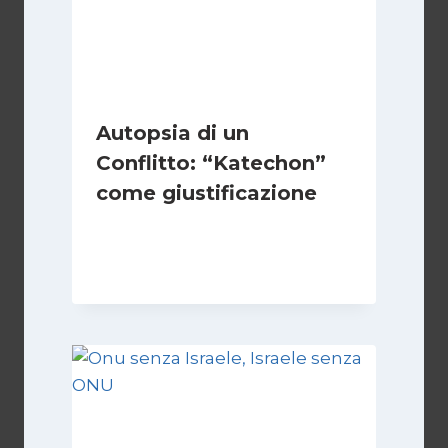
Autopsia di un
Conflitto: “Katechon”
come giustificazione
Di
Kamran Babazadeh
19 Maggio 2026