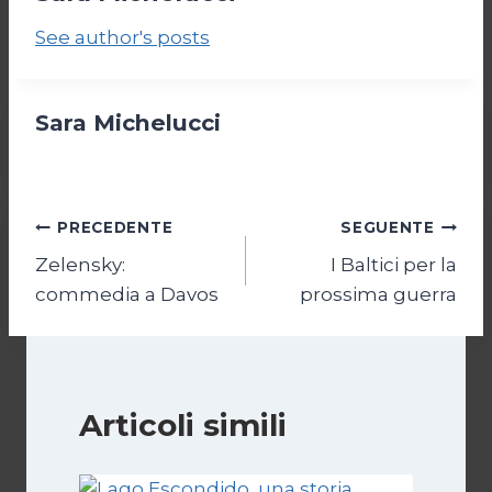
See author's posts
Sara Michelucci
Navigazione
PRECEDENTE
SEGUENTE
Zelensky:
I Baltici per la
articoli
commedia a Davos
prossima guerra
Articoli simili