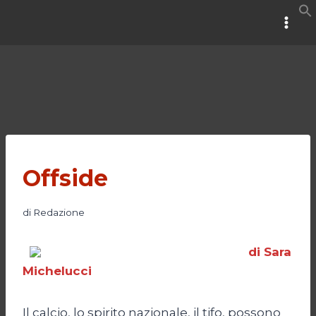
Salta
al
contenuto
Offside
di
Redazione
di Sara
Michelucci
Il calcio, lo spirito nazionale, il tifo, possono