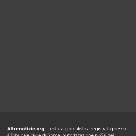
Altrenotizie.org
- testata giornalistica registrata presso
il Tribunale civile di Roma. Autorizzazione n.476 del