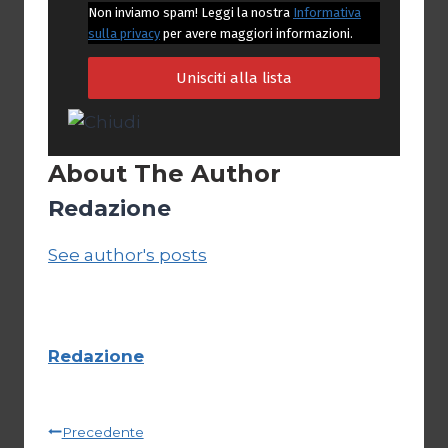
Non inviamo spam! Leggi la nostra
Informativa
sulla privacy
per avere maggiori informazioni.
About The Author
Redazione
See author's posts
Redazione
Navigazione
Precedente