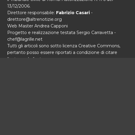
13/12/2006.
Direttore responsabile:
Fabrizio Casari
-
direttore@altrenotizie.org
Web Master Andrea Capponi
Progetto e realizzazione testata Sergio Carravetta -
chef@lagrille.net
Tutti gli articoli sono sotto licenza Creative Commons,
pertanto posso essere riportati a condizione di citare
l'autore e la fonte.
Copyright 2026 Altrenotizie.org- Powered by
marcapstudio.com
Home
Chi siamo
Alterna
Speciali
menu
Il terrorismo contro Cuba