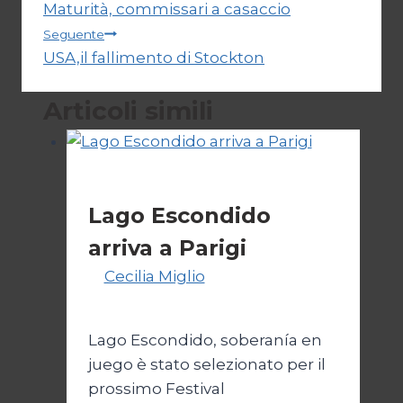
Maturità, commissari a casaccio
articoli
Seguente
USA,il fallimento di Stockton
Articoli simili
Cinema
Lago Escondido
arriva a Parigi
Di
Cecilia Miglio
13 Aprile 2026
14
Aprile 2026
Lago Escondido, soberanía en
juego è stato selezionato per il
prossimo Festival