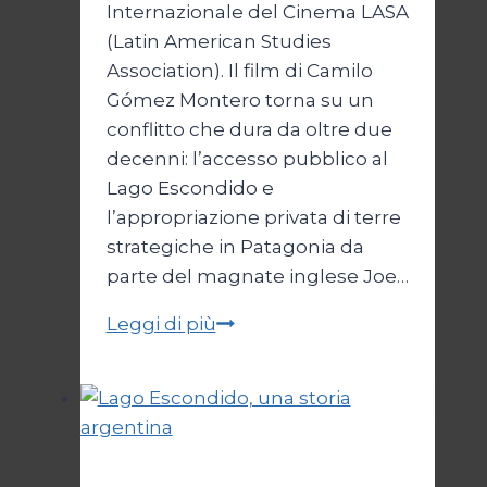
Internazionale del Cinema LASA
(Latin American Studies
Association). Il film di Camilo
Gómez Montero torna su un
conflitto che dura da oltre due
decenni: l’accesso pubblico al
Lago Escondido e
l’appropriazione privata di terre
strategiche in Patagonia da
parte del magnate inglese Joe…
Lago
Leggi di più
Escondido
arriva
a
Parigi
Cinema