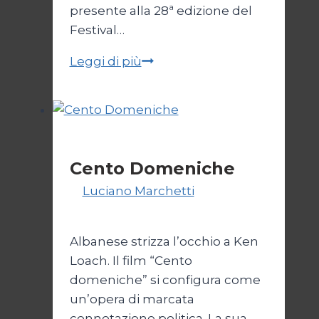
presente alla 28ª edizione del
Festival…
Lago
Leggi di più
Escondido,
una
storia
argentina
Cinema
Cento Domeniche
Di
Luciano Marchetti
15
Dicembre 2023
31 Ottobre 2025
Albanese strizza l’occhio a Ken
Loach. Il film “Cento
domeniche” si configura come
un’opera di marcata
connotazione politica. La sua