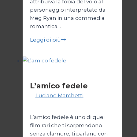
attribuiva la fobia del volo al
personaggio interpretato da
Meg Ryan in una commedia
romantica…
Volare
Leggi di più
Cinema
L’amico fedele
Di
Luciano Marchetti
7 Giugno
2025
L’amico fedele è uno di quei
film rari che ti sorprendono
senza clamore, ti parlano con