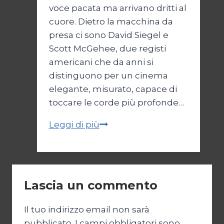
voce pacata ma arrivano dritti al
cuore. Dietro la macchina da
presa ci sono David Siegel e
Scott McGehee, due registi
americani che da anni si
distinguono per un cinema
elegante, misurato, capace di
toccare le corde più profonde…
L’amico
Leggi di più
fedele
Lascia un commento
Il tuo indirizzo email non sarà
pubblicato.
I campi obbligatori sono