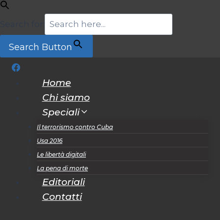
Search for:
Search Button
Salta
al
Home
contenuto
Chi siamo
Speciali
Il terrorismo contro Cuba
Usa 2016
Le libertà digitali
La pena di morte
Editoriali
Contatti