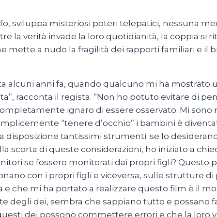
o, sviluppa misteriosi poteri telepatici, nessuna m
la verità invade la loro quotidianità, la coppia si r
mette a nudo la fragilità dei rapporti familiari e il b
enuta alcuni anni fa, quando qualcuno mi ha mostrat
ta”, racconta il regista. “Non ho potuto evitare di pe
mpletamente ignaro di essere osservato. Mi sono re
 semplicemente “tenere d’occhio” i bambini è diventat
o a disposizione tantissimi strumenti: se lo desider
Sulla scorta di queste considerazioni, ho iniziato a c
nitori se fossero monitorati dai propri figli? Quest
ionano con i propri figli e viceversa, sulle strutture
 e che mi ha portato a realizzare questo film è il mod
 degli dei, sembra che sappiano tutto e possano far
questi dei possono commettere errori e che la loro vita