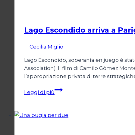
argentina
Cinema
Lago Escondido arriva a Pari
Di
Cecilia Miglio
13 Aprile 2026
14 Aprile 202
Lago Escondido, soberanía en juego è stat
Association). Il film di Camilo Gómez Mont
l’appropriazione privata di terre strategi
Lago
Leggi di più
Escondido
arriva
a
Parigi
Cinema