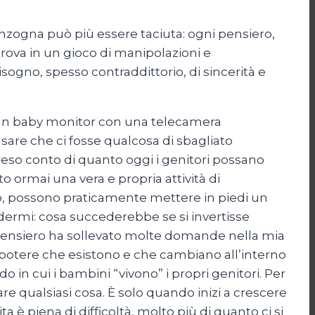
enzogna può più essere taciuta: ogni pensiero,
itrova in un gioco di manipolazioni e
isogno, spesso contraddittorio, di sincerità e
o un baby monitor con una telecamera
nsare che ci fosse qualcosa di sbagliato
so conto di quanto oggi i genitori possano
o ormai una vera e propria attività di
ano, possono praticamente mettere in piedi un
hiedermi: cosa succederebbe se si invertisse
o pensiero ha sollevato molte domande nella mia
 di potere che esistono e che cambiano all’interno
o in cui i bambini “vivono” i propri genitori. Per
e qualsiasi cosa. È solo quando inizi a crescere
 è piena di difficoltà, molto più di quanto ci si