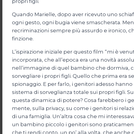
propri figli.
Quando Marielle, dopo aver ricevuto uno schiaff
ogni gesto, ogni bugia viene smascherata. Mentre 
recriminazioni sempre più assurdo e ironico, che 
finzione.
L’ispirazione iniziale per questo film “mi è v
incorporata, che all’epoca era una novità assolu
nell’immagine di quel bambino che dormiva, co
sorvegliare i propri figli. Quello che prima era
spionaggio. E per farlo, i genitori adesso hann
sistema di sorveglianza totale sui propri figli. 
questa dinamica di potere? Cosa farebbero i ge
mente, sulla privacy, su come i genitori si relaz
di una famiglia. Un’altra cosa che mi interessava
un bambino piccolo i genitori sono praticamente
che ti rendi conto, un po’ alla volta, che anche 