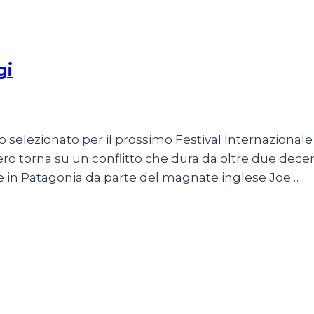
gi
6
o selezionato per il prossimo Festival Internaziona
ero torna su un conflitto che dura da oltre due dece
che in Patagonia da parte del magnate inglese Joe…