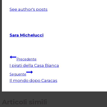
See author's posts
Sara Michelucci
Navigazione
Precedente
I pirati della Casa Bianca
articoli
Seguente
Il mondo dopo Caracas
Articoli simili