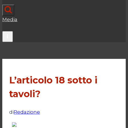
Media
L’articolo 18 sotto i
tavoli?
di
Redazione