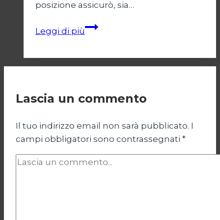
posizione assicurò, sia…
Il
Leggi di più
centro
destra
di
Mussolini
Lascia un commento
Il tuo indirizzo email non sarà pubblicato.
I
campi obbligatori sono contrassegnati
*