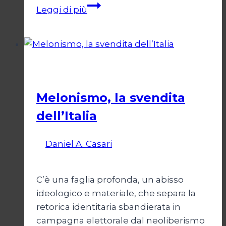
Per
Leggi di più
un
NO
di
sana
Politica
e
robusta
Melonismo, la svendita
Costituzione
dell’Italia
Di
Daniel A. Casari
9 Luglio 2026
14 Luglio
2026
C’è una faglia profonda, un abisso
ideologico e materiale, che separa la
retorica identitaria sbandierata in
campagna elettorale dal neoliberismo