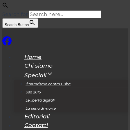
Search for:
Search Button
Salta
al
contenuto
Home
Chi siamo
Speciali
Il terrorismo contro Cuba
Usa 2016
Le libertà digitali
La pena di morte
Editoriali
Contatti