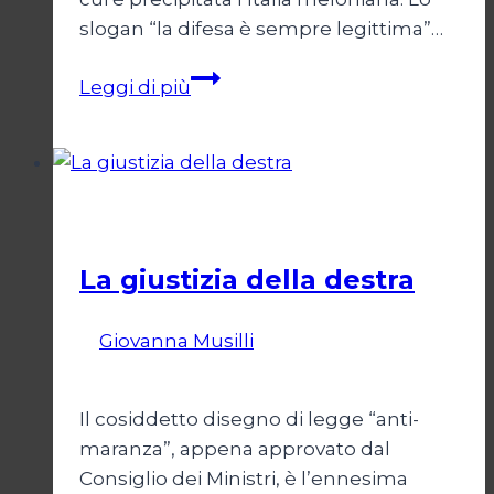
slogan “la difesa è sempre legittima”…
La
Leggi di più
difesa
non
è
sempre
Politica
legittima
La giustizia della destra
Di
Giovanna Musilli
30 Luglio 2026
3
Agosto 2026
Il cosiddetto disegno di legge “anti-
maranza”, appena approvato dal
Consiglio dei Ministri, è l’ennesima