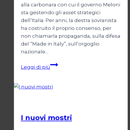
alla carbonara con cui il governo Meloni
sta gestendo gli asset strategici
dell’Italia. Per anni, la destra sovranista
ha costruito il proprio consenso, per
non chiamarla propaganda, sulla difesa
del “Made in Italy”, sull’orgoglio
nazionale…
Melonismo,
Leggi di più
la
svendita
dell’Italia
Politica
I nuovi mostri