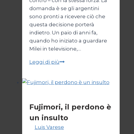
contro – con la stessa forza. La
domanda è se gli argentini
sono pronti a ricevere ciò che
questa decisione porterà
indietro. Un paio di anni fa,
quando ho iniziato a guardare
Milei in televisione,…
L’effetto
Leggi di più
Milei
Primo piano
Fujimori, il perdono è
un insulto
Di
Luis Varese
1 Aprile 2022
17