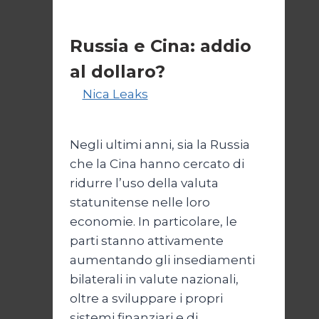
un
Primo piano
insulto
Russia e Cina: addio
al dollaro?
Di
Nica Leaks
2 Agosto 2021
17
Novembre 2025
Negli ultimi anni, sia la Russia
che la Cina hanno cercato di
ridurre l’uso della valuta
statunitense nelle loro
economie. In particolare, le
parti stanno attivamente
aumentando gli insediamenti
bilaterali in valute nazionali,
oltre a sviluppare i propri
sistemi finanziari e di