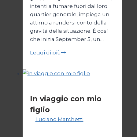
intenti a fumare fuori dal loro
quartier generale, impiega un
attimo a rendersi conto della
gravità della situazione. È così
che inizia September 5, un…
September
Leggi di più
5
–
La
diretta
Primo piano
che
In viaggio con mio
cambiò
figlio
la
storia
Di
Luciano Marchetti
25 Aprile
2025
17 Novembre 2025