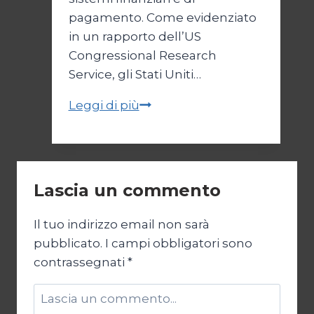
pagamento. Come evidenziato
in un rapporto dell’US
Congressional Research
Service, gli Stati Uniti…
Russia
Leggi di più
e
Cina:
addio
al
Lascia un commento
dollaro?
Il tuo indirizzo email non sarà
pubblicato.
I campi obbligatori sono
contrassegnati
*