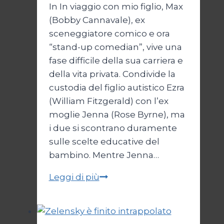
In In viaggio con mio figlio, Max
(Bobby Cannavale), ex
sceneggiatore comico e ora
“stand-up comedian”, vive una
fase difficile della sua carriera e
della vita privata. Condivide la
custodia del figlio autistico Ezra
(William Fitzgerald) con l’ex
moglie Jenna (Rose Byrne), ma
i due si scontrano duramente
sulle scelte educative del
bambino. Mentre Jenna…
In
Leggi di più
viaggio
con
mio