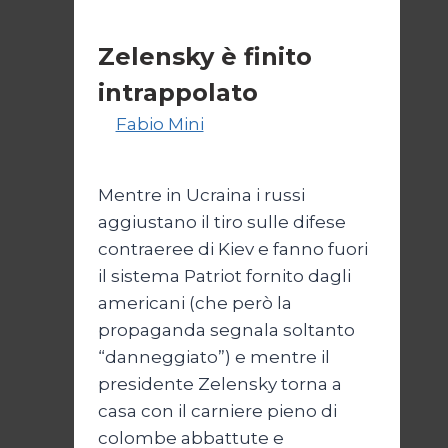
figlio
Primo piano
Zelensky è finito
intrappolato
Di
Fabio Mini
4 Giugno 2023
17
Novembre 2025
Mentre in Ucraina i russi
aggiustano il tiro sulle difese
contraeree di Kiev e fanno fuori
il sistema Patriot fornito dagli
americani (che però la
propaganda segnala soltanto
“danneggiato”) e mentre il
presidente Zelensky torna a
casa con il carniere pieno di
colombe abbattute e