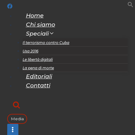
Salta
al
Home
contenuto
Chi siamo
Speciali
Il terrorismo contro Cuba
Usa 2016
Le libertà digitali
La pena di morte
Editoriali
Contatti
Media