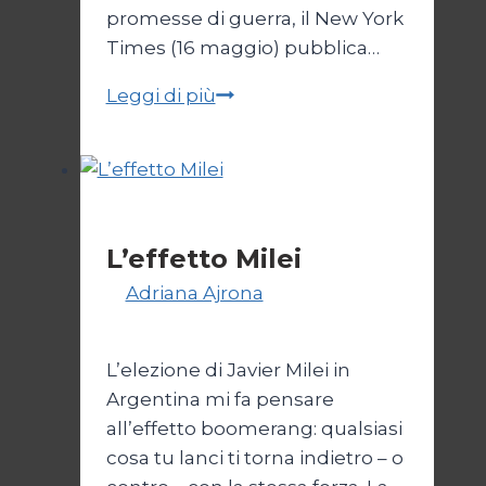
promesse di guerra, il New York
Times (16 maggio) pubblica…
Zelensky
Leggi di più
è
finito
intrappolato
Primo piano
L’effetto Milei
Di
Adriana Ajrona
26 Novembre
2023
17 Novembre 2025
L’elezione di Javier Milei in
Argentina mi fa pensare
all’effetto boomerang: qualsiasi
cosa tu lanci ti torna indietro – o