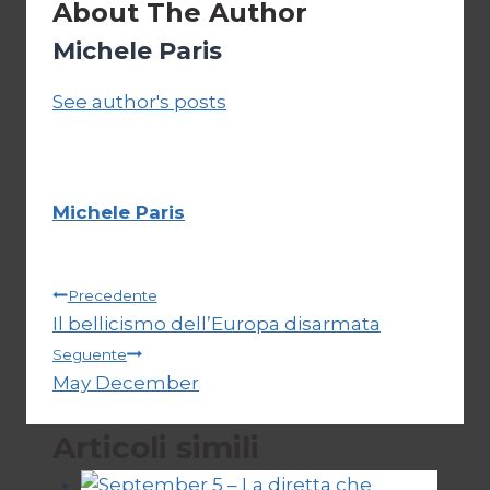
About The Author
Michele Paris
See author's posts
Michele Paris
Navigazione
Precedente
Il bellicismo dell’Europa disarmata
articoli
Seguente
May December
Articoli simili