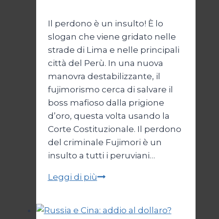
Novembre 2025
Il perdono è un insulto! È lo
slogan che viene gridato nelle
strade di Lima e nelle principali
città del Perù. In una nuova
manovra destabilizzante, il
fujimorismo cerca di salvare il
boss mafioso dalla prigione
d’oro, questa volta usando la
Corte Costituzionale. Il perdono
del criminale Fujimori è un
insulto a tutti i peruviani…
Fujimori,
Leggi di più
il
perdono
è