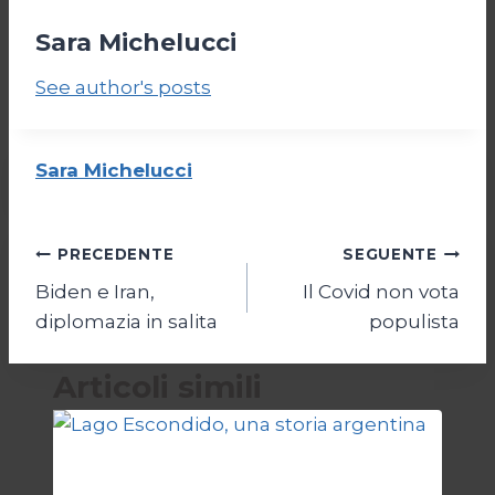
Sara Michelucci
See author's posts
Sara Michelucci
Navigazione
PRECEDENTE
SEGUENTE
Biden e Iran,
Il Covid non vota
articoli
diplomazia in salita
populista
Articoli simili