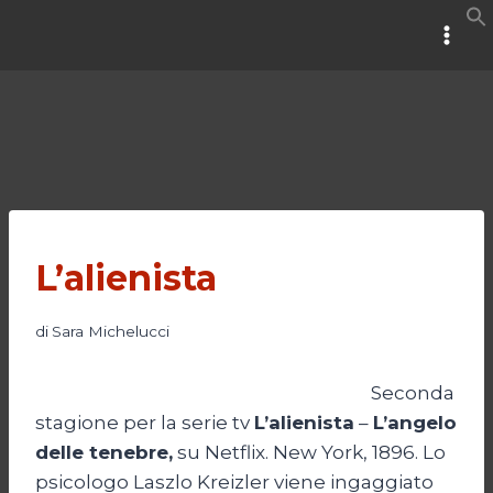
Salta
al
contenuto
L’alienista
di
Sara Michelucci
Seconda
stagione per la serie tv
L’alienista
–
L’angelo
delle tenebre,
su Netflix. New York, 1896. Lo
psicologo Laszlo Kreizler viene ingaggiato