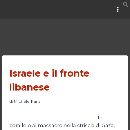
Salta
al
contenuto
Israele e il fronte
libanese
di
Michele Paris
In
parallelo al massacro nella striscia di Gaza,