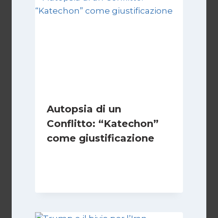
Autopsia di un
Conflitto: “Katechon”
come giustificazione
Di
Kamran Babazadeh
19 Maggio 2026