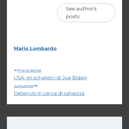
See author's
posts
Mario Lombardo
Navigazione
Precedente
USA: gli scheletri di Joe Biden
articoli
Seguente
Detenuti in cerca di salvezza