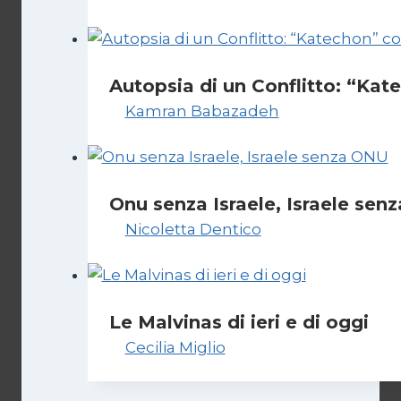
Autopsia di un Conflitto: “Kat
Di
Kamran Babazadeh
19 Maggio 2026
Onu senza Israele, Israele se
Di
Nicoletta Dentico
23 Giugno 2025
Le Malvinas di ieri e di oggi
Di
Cecilia Miglio
5 Aprile 2026
9 Aprile 