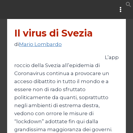
Salta
al
contenuto
Il virus di Svezia
di
Mario Lombardo
L’app
roccio della Svezia all’epidemia di
Coronavirus continua a provocare un
acceso dibattito in tutto il mondo e a
essere non di rado sfruttato
politicamente da quanti, soprattutto
negli ambienti di estrema destra,
vedono con orrore le misure di
“lockdown” adottate fin qui dalla
grandissima maggioranza dei governi.