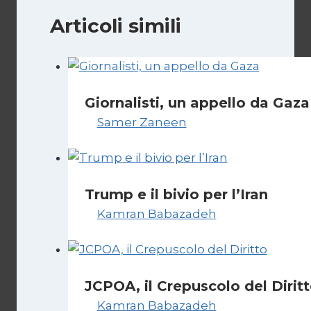
Articoli simili
Giornalisti, un appello da Gaza
Di
Samer Zaneen
7 Aprile 2025
Trump e il bivio per l’Iran
Di
Kamran Babazadeh
8 Febbraio 202
JCPOA, il Crepuscolo del Dirit
Di
Kamran Babazadeh
28 Aprile 2026
1