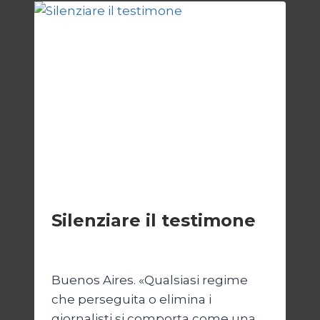
E
DIRITTI
SOCIETÀ
Silenziare il testimone
Di
Cecilia Miglio
31 Ottobre 2025
Buenos Aires. «Qualsiasi regime
che perseguita o elimina i
giornalisti si comporta come una