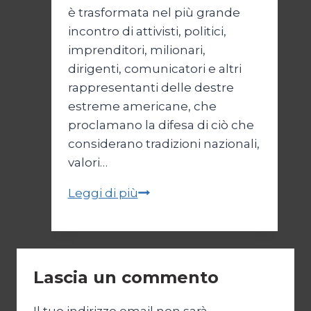
è trasformata nel più grande
incontro di attivisti, politici,
imprenditori, milionari,
dirigenti, comunicatori e altri
rappresentanti delle destre
estreme americane, che
proclamano la difesa di ciò che
considerano tradizioni nazionali,
valori…
La
Leggi di più
“battaglia
culturale”
della
destra
Lascia un commento