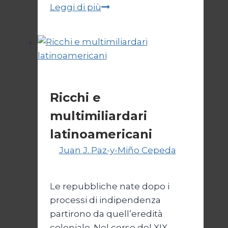
“Lago
Leggi di più
Escondido”,
la
NATO
in
Argentina
Cultura
Ricchi e
multimiliardari
latinoamericani
Di
Juan J. Paz-y-Miño Cepeda
1
Marzo 2026
3 Marzo 2026
Le repubbliche nate dopo i
processi di indipendenza
partirono da quell’eredità
coloniale. Nel corso del XIX