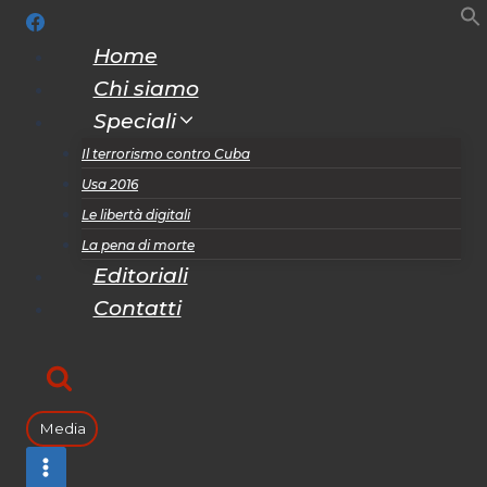
Salta
al
Home
contenuto
Chi siamo
Speciali
Il terrorismo contro Cuba
Usa 2016
Le libertà digitali
La pena di morte
Editoriali
Contatti
Media