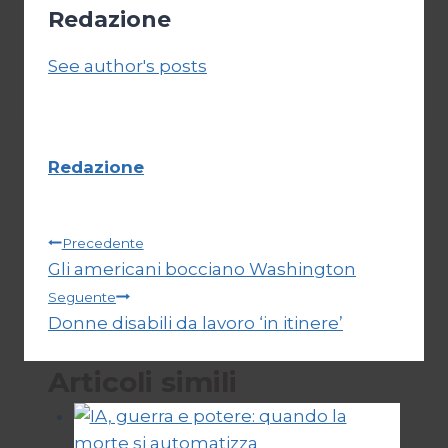
Redazione
See author's posts
Redazione
Navigazione
Precedente
Gli americani bocciano Washington
articoli
Seguente
Donne disabili da lavoro ‘in itinere’
Articoli simili