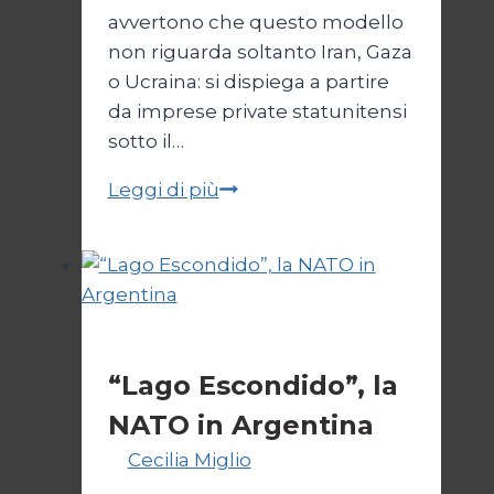
avvertono che questo modello
non riguarda soltanto Iran, Gaza
o Ucraina: si dispiega a partire
da imprese private statunitensi
sotto il…
IA,
Leggi di più
guerra
e
potere:
quando
la
Cultura
morte
“Lago Escondido”, la
si
NATO in Argentina
automatizza
Di
Cecilia Miglio
2 Dicembre
2025
27 Febbraio 2026