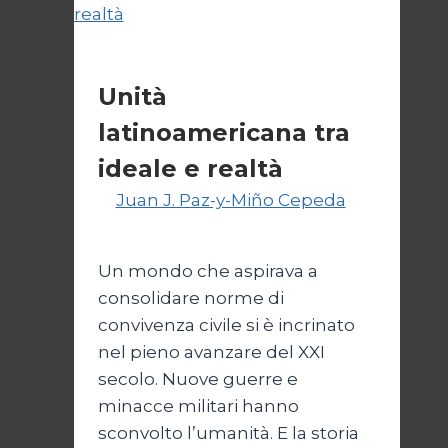
Cultura
Unità
latinoamericana tra
ideale e realtà
Di
Juan J. Paz-y-Miño Cepeda
15
Marzo 2026
19 Marzo 2026
Un mondo che aspirava a
consolidare norme di
convivenza civile si è incrinato
nel pieno avanzare del XXI
secolo. Nuove guerre e
minacce militari hanno
sconvolto l’umanità. E la storia