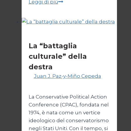
Diritti
Leggi di più
umani:
un
percorso
ondulante
Cultura
La “battaglia
culturale” della
destra
Di
Juan J. Paz-y-Miño Cepeda
9
Dicembre 2024
La Conservative Political Action
Conference (CPAC), fondata nel
1974, è nata come un vertice
ideologico del conservatorismo
negli Stati Uniti. Con il tempo, si