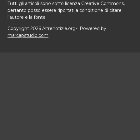
Tutti gli articoli sono sotto licenza Creative Commons,
pertanto posso essere riportati a condizione di citare
l'autore e la fonte.
Copyright 2026 Altrenotizie.org- Powered by
marcapstudio.com
Home
Chi siamo
Alterna
Speciali
menu
Il terrorismo contro Cuba
figlio
Usa 2016
Le libertà digitali
La pena di morte
Editoriali
Contatti