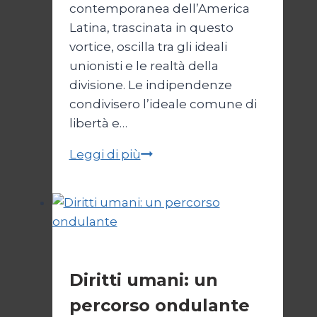
contemporanea dell’America
Latina, trascinata in questo
vortice, oscilla tra gli ideali
unionisti e le realtà della
divisione. Le indipendenze
condivisero l’ideale comune di
libertà e…
Unità
Leggi di più
latinoamericana
tra
ideale
e
realtà
Cultura
Diritti umani: un
percorso ondulante