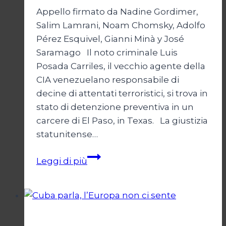
Appello firmato da Nadine Gordimer,
Salim Lamrani, Noam Chomsky, Adolfo
Pérez Esquivel, Gianni Minà y José
Saramago Il noto criminale Luis
Posada Carriles, il vecchio agente della
CIA venezuelano responsabile di
decine di attentati terroristici, si trova in
stato di detenzione preventiva in un
carcere di El Paso, in Texas. La giustizia
statunitense…
L’ITALIA
Leggi di più
CHIEDA
L’ESTRADIZIONE
DI
POSADA
Il terrorismo contro Cuba
CARRILES