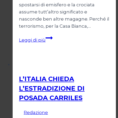
spostarsi di emisfero e la crociata
assume tutt’altro significato e
nasconde ben altre magagne. Perché il
terrorismo, per la Casa Bianca,…
La
Leggi di più
belva
e
i
Il terrorismo contro Cuba
suoi
sponsors
L’ITALIA CHIEDA
L’ESTRADIZIONE DI
POSADA CARRILES
Di
Redazione
30 Luglio 2006