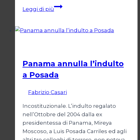
Cuba
Leggi di più
parla,
l’Europa
non
ci
Il terrorismo contro Cuba
sente
Panama annulla l’indulto
a Posada
Di
Fabrizio Casari
7 Luglio 2008
Incostituzionale. L’indulto regalato
nell’Ottobre del 2004 dalla ex
presidentessa di Panama, Mireya
Moscoso, a Luis Posada Carriles ed agli
altri tre colleghi di terrore, non poteva