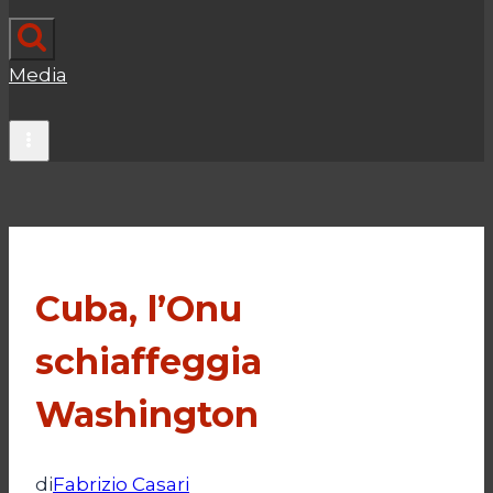
Media
Cuba, l’Onu
schiaffeggia
Washington
di
Fabrizio Casari