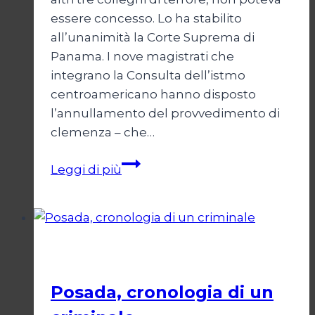
essere concesso. Lo ha stabilito
all’unanimità la Corte Suprema di
Panama. I nove magistrati che
integrano la Consulta dell’istmo
centroamericano hanno disposto
l’annullamento del provvedimento di
clemenza – che…
Panama
Leggi di più
annulla
l’indulto
a
Posada
Il terrorismo contro Cuba
Posada, cronologia di un