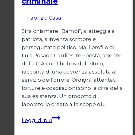
criminale
Di
Fabrizio Casari
12 Giugno 2006
Si fa chiamare “Bambi”, si atteggia a
patriota, s’inventa scrittore e
perseguitato politico. Ma il profilo di
Luis Posada Carriles, terrorista, agente
della CIA con l’hobby del tritolo,
racconta di una coerenza assoluta al
servizio dell’orrore. Ordigni, attentati,
torture e cospirazioni sono la cifra della
sua esistenza. Un prodotto di
laboratorio creato allo scopo di…
Posada,
Leggi di più
cronologia
di