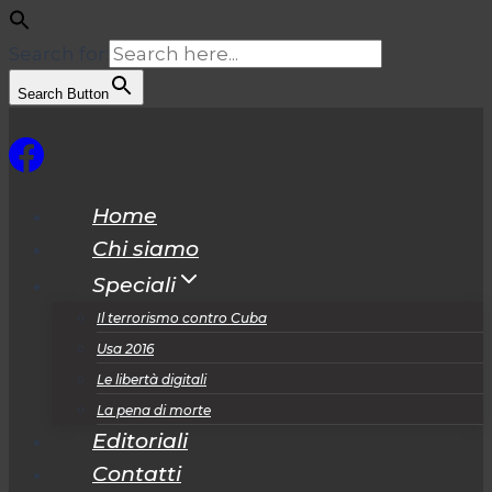
Search for:
Search Button
Salta
al
contenuto
Home
Chi siamo
Speciali
Il terrorismo contro Cuba
Usa 2016
Le libertà digitali
La pena di morte
Editoriali
Contatti