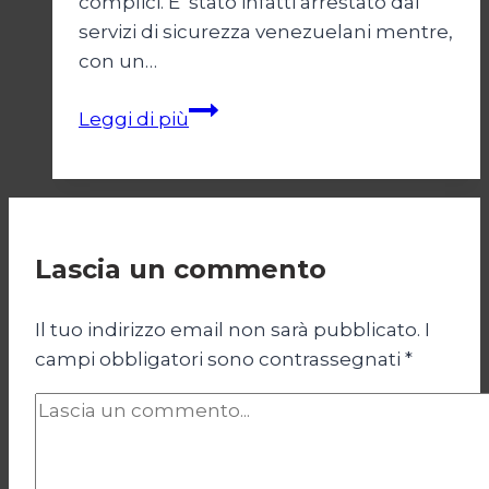
complici. E’ stato infatti arrestato dai
servizi di sicurezza venezuelani mentre,
con un…
Miami
Leggi di più
ordina:
terrore
a
Caracas
Lascia un commento
Il tuo indirizzo email non sarà pubblicato.
I
campi obbligatori sono contrassegnati
*