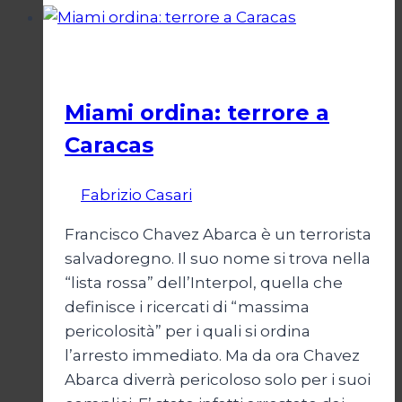
un
criminale
Il terrorismo contro Cuba
Miami ordina: terrore a
Caracas
Di
Fabrizio Casari
9 Luglio 2010
Francisco Chavez Abarca è un terrorista
salvadoregno. Il suo nome si trova nella
“lista rossa” dell’Interpol, quella che
definisce i ricercati di “massima
pericolosità” per i quali si ordina
l’arresto immediato. Ma da ora Chavez
Abarca diverrà pericoloso solo per i suoi