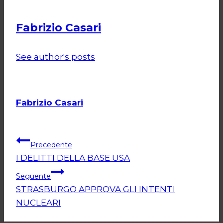
Fabrizio Casari
See author's posts
Fabrizio Casari
Navigazione
Precedente
I DELITTI DELLA BASE USA
articoli
Seguente
STRASBURGO APPROVA GLI INTENTI
NUCLEARI