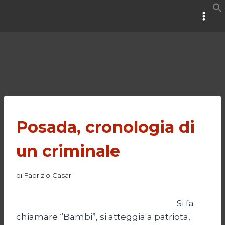
Salta
al
contenuto
Posada, cronologia di
un criminale
di
Fabrizio Casari
Si fa
chiamare “Bambi”, si atteggia a patriota,