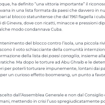
 Roque, ha definito “una vittoria importante” il rico
l’Avana in una lista formata da paesi che davvero in nul
ari al blocco statunitense che dal 1961 flagella i cuba
di Ginevra, dove con ricatti, minacce e pressioni dip
ualche modo condannava Cuba.
mantenimento del blocco contro l’isola, una piccola riv
o il voto schiacciante della comunità internzionale 
rmazione della lista dei
paesi canaglia
, insieme all
atiche. Ma dopo le torture ad Abu Ghraib e le detenz
ri per poterli torturare impunemente, lontani dai pae
ta, per un curioso effetto boomerang, un punto a favo
scelto dall’Assemblea Generale e non dal Consiglio di
umani, mettendo in crisi l’uso spregiudicatamente poli