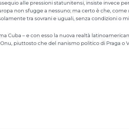
equio alle pressioni statunitensi, insiste invece per
n Europa non sfugge a nessuno; ma certo è che, come r
solamente tra sovrani e uguali, senza condizioni o 
 tema Cuba – e con esso la nuova realtà latinoameric
Onu, piuttosto che del nanismo politico di Praga o Var