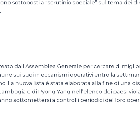
ono sottoposti a “scrutinio speciale” sul tema dei di
.
eato dall’Assemblea Generale per cercare di miglior
mune sui suoi meccanismi operativi entro la settiman
no. La nuova lista è stata elaborata alla fine di una d
bogia e di Pyong Yang nell’elenco dei paesi violator
no sottomettersi a controlli periodici del loro operat