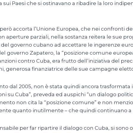
 sui Paesi che si ostinavano a ribadire la loro indip
 però accorta l’Unione Europea, che nei confronti del
 con aperture parziali, nella sostanza reitera le sue pr
 del governo cubano ad accettare le ingerenze europ
i del governo Zapatero, la “posizione comune europea
anzioni contro Cuba, era frutto dell’iniziativa del p
mi, generosa finanziatrice delle sue campagne elettor
to dal 2005, non è stata quindi ancora trasformata in
su Cuba”, preveda ed auspichi “un dialogo politico
cumento non cita la “posizione comune” e non menzio
ente quanto inutilmente – che quindi continuano a r
sabile per far ripartire il dialogo con Cuba, si sono o