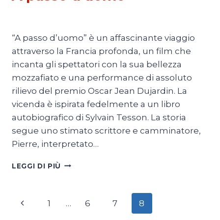
Di
Luciano Marchetti
27 Ottobre 2023
“A passo d’uomo” è un affascinante viaggio
attraverso la Francia profonda, un film che
incanta gli spettatori con la sua bellezza
mozzafiato e una performance di assoluto
rilievo del premio Oscar Jean Dujardin. La
vicenda è ispirata fedelmente a un libro
autobiografico di Sylvain Tesson. La storia
segue uno stimato scrittore e camminatore,
Pierre, interpretato…
A
LEGGI DI PIÙ
PASSO
D’UOMO
Navigazione
Pagina
1
…
6
7
8