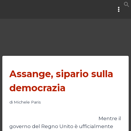
Salta
al
contenuto
Assange, sipario sulla
democrazia
di
Michele Paris
Mentre il
governo del Regno Unito è ufficialmente