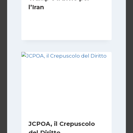
l’Iran
Di
Kamran Babazadeh
8 Febbraio 2025
JCPOA, il Crepuscolo
del Diritto