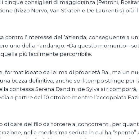
i cinque consiglieri di maggioranza (Petroni, Rositani
ione (Rizzo Nervo, Van Straten e De Laurentiis) più i
 contro l’interesse dell’azienda, conseguente a un 
 uno della Fandango. «Da questo momento – sottol
quella più facilmente percorribile.
, format ideato da lei ma di proprietà Rai, ma un n
na bozza definitiva, anche se il tempo stringe per 
della contessa Serena Dandini de Sylva si ricomporrà, 
Media a partire dal 10 ottobre mentre l’accoppiata Fazi
 di dare del filo da torcere ai concorrenti, per quant
istrazione, nella medesima seduta in cui ha “spento”