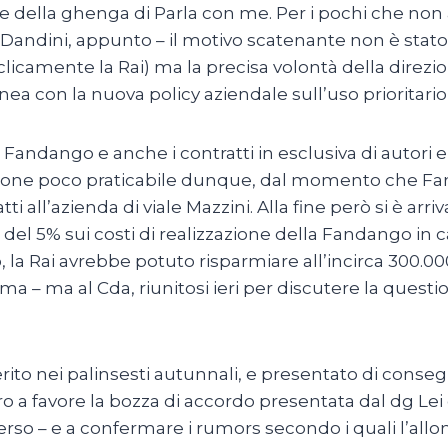
ni e della ghenga di Parla con me. Per i pochi che no
 la Dandini, appunto – il motivo scatenante non è stato
licamente la Rai) ma la precisa volontà della direzi
nea con la nuova policy aziendale sull’uso prioritario
 Fandango e anche i contratti in esclusiva di autori e
ione poco praticabile dunque, dal momento che Fa
i all’azienda di viale Mazzini. Alla fine però si è a
del 5% sui costi di realizzazione della Fandango in 
 la Rai avrebbe potuto risparmiare all’incirca 300.0
– ma al Cda, riunitosi ieri per discutere la quest
to nei palinsesti autunnali, e presentato di consegue
tro a favore la bozza di accordo presentata dal dg Le
verso – e a confermare i rumors secondo i quali l’al