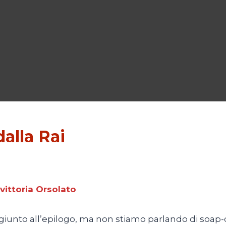
alla Rai
vittoria Orsolato
iunto all’epilogo, ma non stiamo parlando di soap-o