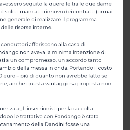
n avessero seguito la querelle tra le due dame
 il solito mancato rinnovo dei contratti (ormai
one generale di realizzare il programma
 delle risorse interne.
 conduttori afferiscono alla casa di
ndango non aveva la minima intenzione di
rrivati a un compromesso, un accordo tanto
cambio della messa in onda. Portando il costo
00 euro – più di quanto non avrebbe fatto se
ione, anche questa vantaggiosa proposta non
nza agli inserzionisti per la raccolta
i dopo le trattative con Fandango è stata
lontanamento della Dandini fosse una