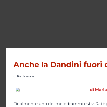
Anche la Dandini fuori d
di
Redazione
di Maria
Finalmente uno dei melodrammi estivi Rai è g