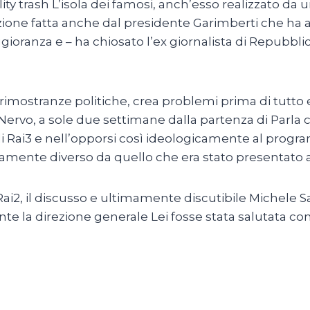
lity trash L’isola dei famosi, anch’esso realizzato da
azione fatta anche dal presidente Garimberti che h
oranza e – ha chiosato l’ex giornalista di Repubblica
he rimostranze politiche, crea problemi prima di tu
o Nervo, a sole due settimane dalla partenza di Parl
 Rai3 e nell’opporsi così ideologicamente al progr
ente diverso da quello che era stato presentato agli
 Rai2, il discusso e ultimamente discutibile Michele 
e la direzione generale Lei fosse stata salutata come