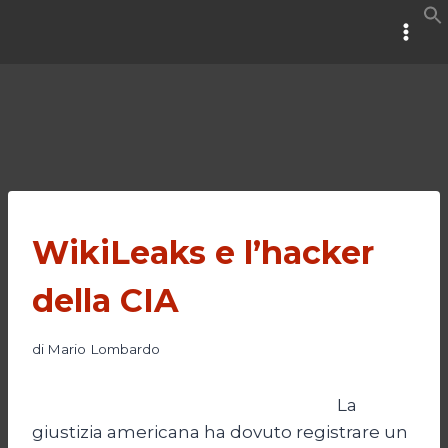
Salta
al
contenuto
WikiLeaks e l’hacker
della CIA
di
Mario Lombardo
La
giustizia americana ha dovuto registrare un