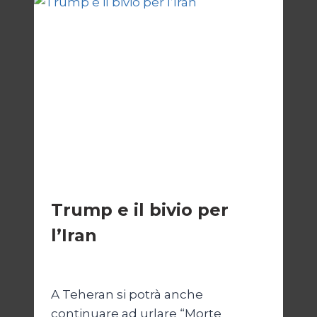
COME
GIUSTIFICAZIONE
ESTERI
Trump e il bivio per
l’Iran
Di
Kamran Babazadeh
8 Febbraio 2025
A Teheran si potrà anche
continuare ad urlare “Morte