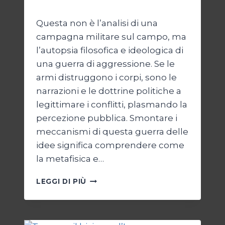
Di
Kamran Babazadeh
19 Maggio 2026
Questa non è l’analisi di una
campagna militare sul campo, ma
l’autopsia filosofica e ideologica di
una guerra di aggressione. Se le
armi distruggono i corpi, sono le
narrazioni e le dottrine politiche a
legittimare i conflitti, plasmando la
percezione pubblica. Smontare i
meccanismi di questa guerra delle
idee significa comprendere come
la metafisica e…
AUTOPSIA
LEGGI DI PIÙ
DI
UN
CONFLITTO:
“KATECHON”