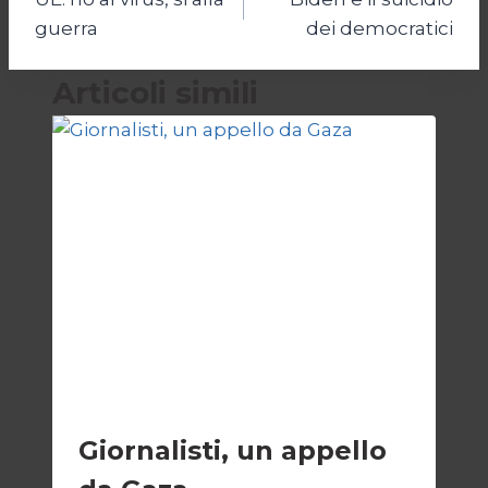
articoli
guerra
dei democratici
Articoli simili
ESTERI
Giornalisti, un appello