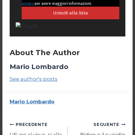
privacy
per avere maggiori informazioni.
About The Author
Mario Lombardo
See author's posts
Mario Lombardo
Navigazione
PRECEDENTE
SEGUENTE
UE: no al virus, si alla
Biden e il suicidio