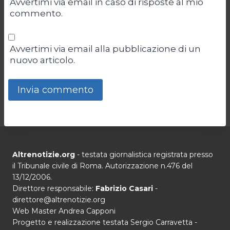
Avvertimi via email in caso di risposte al mio
commento.
Avvertimi via email alla pubblicazione di un
nuovo articolo.
Altrenotizie.org
- testata giornalistica registrata presso
il Tribunale civile di Roma. Autorizzazione n.476 del
13/12/2006.
Direttore responsabile:
Fabrizio Casari
-
direttore@altrenotizie.org
Web Master Andrea Capponi
Progetto e realizzazione testata Sergio Carravetta -